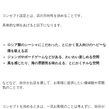
Social Smoke
コンセプト設定とは、店の方向性を決めることです。
Eternal Smoke
具体的な例をあげると以下になります。
Starbuzz
FML
ロシア製のシーシャにこだわった、とにかく玄人向けのヘビーな
FUMARI
煙を吸える店
ジェンガやボードゲームなどがある、わいわい楽しめる空間
Ugly
風を感じたり、海の雰囲気を味わえる、とにかくチルな空間
NirvanaSuperShisha
SEBERO
などなど、自分がお店を通して、お客様に提供したい価値観や雰囲
気のことです。
SPLIT
Azure
コンセプトを決めるときは、一旦お客様のことは考えずに、自分が