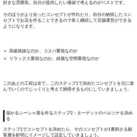
ZOMO
好きな雰囲気、自分が提供したい価値で考えるのがベストです。
Tangiers
そのほうがより尖ったコンセプトが作れたり、自分の納得したコン
セプトでお店を作ることできるので長く継続して店舗運営ができる
ようになります。
マウスピース
トング
高級路線なのか、コスパ重視なのか
ベース（花瓶）
リラックス重視なのか、綺麗な空間重視なのか
シーシャ 炭
ホース
このあとの工程は全て、このステップ1で決めたコンセプトを元に進
んでいくのでじっくりと考えて納得するものにしていきましょう。
LED
ヴェポライザー
儲かるシーシャ屋を作るステップ2：ターゲットのペルソナを決め
PAX
る
ステップ1でコンセプトを決めたら、そのコンセプトが1番刺さる顧
DAVINCI
客層を鮮明にイメージして設定していきましょう。