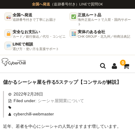
全国へ発送
（追跡番号付き）
LINEで質問OK
全国へ発送
正規ルート品
追跡番号付きで丁寧にお届け
海外正規ルートで入荷・国内サポー
ト
安全なお支払い
実体のある会社
カード／銀行振込／代引・コンビニ
CHK GROUP・北九州／特商法表記
LINEで相談
選び方・使い方を直接サポート
0
ガイド
儲かるシーシャ屋を作る5ステップ【コンサルが解説】
2022年2月28日
🌫 ヴェポライザー機種比較ガイド
Filed under:
シーシャ屋開業について
DynaVap完全ガイド
cyberchill-webmaster
グラインダー完全ガイド
近年、若者を中心にシーシャの人気がますます増しています。
挽き方で味が変わる理由