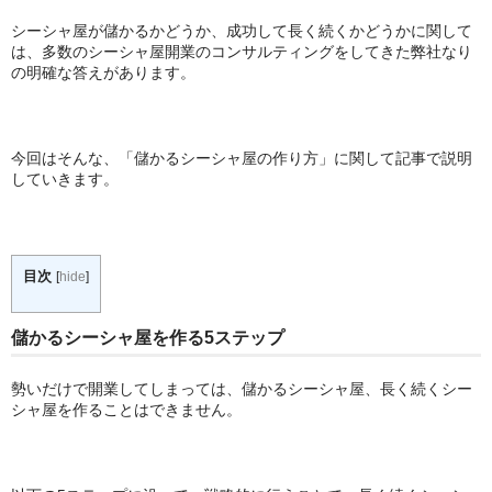
シーシャ
シーシャ屋が儲かるかどうか、成功して長く続くかどうかに関して
Hookahs
は、多数のシーシャ屋開業のコンサルティングをしてきた弊社なり
の明確な答えがあります。
CyberChill
НА ГРАНИ (NA GRANI)
今回はそんな、「儲かるシーシャ屋の作り方」に関して記事で説明
していきます。
SHISHABUCKS
dschinni
目次
[
hide
]
Oduman
Kaloud
儲かるシーシャ屋を作る5ステップ
Khalil Mamoon
勢いだけで開業してしまっては、儲かるシーシャ屋、長く続くシー
シャ屋を作ることはできません。
VZ
RF