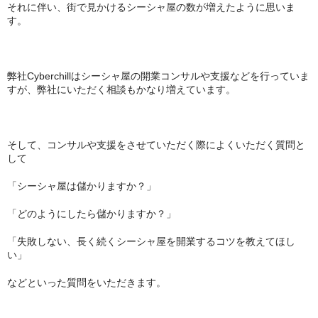
それに伴い、街で見かけるシーシャ屋の数が増えたように思いま
す。
シーシャ炭の選び方
マウスピースの選び方
弊社Cyberchillはシーシャ屋の開業コンサルや支援などを行っていま
シーシャの始め方
すが、弊社にいただく相談もかなり増えています。
BFG Dani（バッテリー不要ヴェポ）
BFGセット（一式）
そして、コンサルや支援をさせていただく際によくいただく質問と
して
BFGステム（本体のみ）
「シーシャ屋は儲かりますか？」
BFGパーツ
「どのようにしたら儲かりますか？」
業務用補充オーダー
「失敗しない、長く続くシーシャ屋を開業するコツを教えてほし
い」
入荷予定 / 最新情報
などといった質問をいただきます。
予約