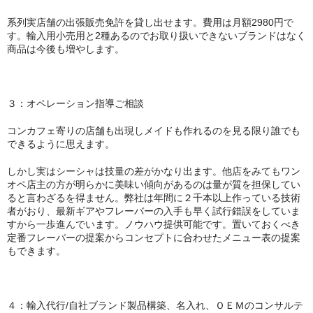
系列実店舗の出張販売免許を貸し出せます。費用は月額2980円で
す。輸入用小売用と2種あるのでお取り扱いできないブランドはなく
商品は今後も増やします。
３：オペレーション指導ご相談
コンカフェ寄りの店舗も出現しメイドも作れるのを見る限り誰でも
できるように思えます。
しかし実はシーシャは技量の差がかなり出ます。他店をみてもワン
オペ店主の方が明らかに美味い傾向があるのは量が質を担保してい
ると言わざるを得ません。弊社は年間に２千本以上作っている技術
者がおり、最新ギアやフレーバーの入手も早く試行錯誤をしていま
すから一歩進んでいます。ノウハウ提供可能です。置いておくべき
定番フレーバーの提案からコンセプトに合わせたメニュー表の提案
もできます。
４：輸入代行/自社ブランド製品構築、名入れ、ＯＥＭのコンサルテ