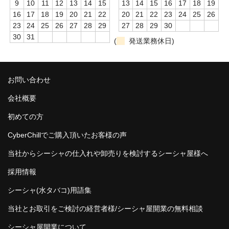
9
10
11
12
13
14
15
13
14
15
16
17
18
19
16
17
18
19
20
21
22
20
21
22
23
24
25
26
23
24
25
26
27
28
29
27
28
29
30
30
31
(
発送業務休日)
お問い合わせ
会社概要
初めての方
CyberChillでご購入頂いたお客様の声
当社からシーシャの仕入れや卸売りを検討するシーシャ屋様へ
採用情報
シーシャ(水タバコ)用語集
当社とお取引をご検討の経営者様/シーシャ屋開業の無料相談
シーシャ屋開業について