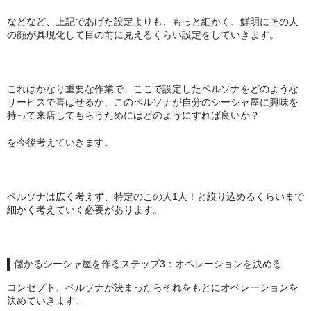
などなど、上記であげた設定よりも、もっと細かく、鮮明にその人
Simrell Collection
の顔が具現化して目の前に見えるくらい設定をしていきます。
HIGHER LEVEL
Futo
これはかなり重要な作業で、ここで設定したペルソナをどのような
サービスで喜ばせるか、このペルソナが自分のシーシャ屋に興味を
MMW
持って来店してもらうためにはどのようにすれば良いか？
パーツ
を今後考えていきます。
シーシャ初心者向けメディア記事
ペルソナは広く考えず、特定のこの人1人！と絞り込めるくらいまで
ゆっくり解説
細かく考えていく必要があります。
自宅シーシャ
シーシャフレーバーレビュー
儲かるシーシャ屋を作るステップ3：オペレーションを決める
シーシャ機材
コンセプト、ペルソナが決まったらそれをもとにオペレーションを
決めていきます。