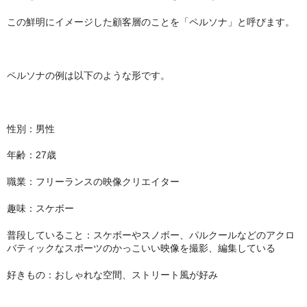
ZEUS
この鮮明にイメージした顧客層のことを「ペルソナ」と呼びます。
H R
storz-bickel
ペルソナの例は以下のような形です。
DOTMOD
Arizer
性別：男性
年齢：27歳
Tinymight
職業：フリーランスの映像クリエイター
Dynavap
趣味：スケボー
Dynavap本体
普段していること：スケボーやスノボー、パルクールなどのアクロ
Dynavapパーツ
バティックなスポーツのかっこいい映像を撮影、編集している
IH
好きもの：おしゃれな空間、ストリート風が好み
グラインダー