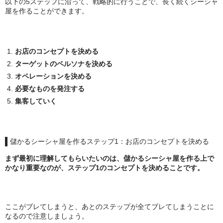
以下の5ステップに沿って、戦略的に行うことで、長く続くシーシャ
NOMAD
屋を作ることができます。
Mamay Custom
MEXANIKA
お店のコンセプトを決める
ターゲットのペルソナを決める
Maklaud
オペレーションを決める
必要なものを発注する
HMS
集客していく
ボウル(ハガル）
シーシャフレーバー
儲かるシーシャ屋を作るステップ1：お店のコンセプトを決める
ChillCloud(チルクラウド）
まず最初に理解してもらいたいのは、儲かるシーシャ屋を作る上で
かなり重要なのが、ステップ1のコンセプトを決めることです。
AL FAKHER(アルファーヘル）
オデュマン
ここがブレてしまうと、あとのステップが全てブレてしまうことに
なるので注意しましょう。
Cobra Blanc