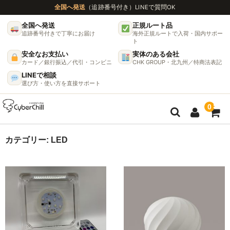
全国へ発送
（追跡番号付き）
LINEで質問OK
全国へ発送
正規ルート品
追跡番号付きで丁寧にお届け
海外正規ルートで入荷・国内サポー
ト
安全なお支払い
実体のある会社
カード／銀行振込／代引・コンビニ
CHK GROUP・北九州／特商法表記
LINEで相談
選び方・使い方を直接サポート
0
ガイド
カテゴリー:
LED
🌫 ヴェポライザー機種比較ガイド
DynaVap完全ガイド
グラインダー完全ガイド
挽き方で味が変わる理由