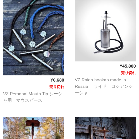
シーシャ炭の選び方
マウスピースの選び方
シーシャの始め方
BFG Dani（バッテリー不要ヴェポ）
BFGセット（一式）
¥45,800
売り切れ
BFGステム（本体のみ）
VZ Raido hookah made in
¥6,680
Russia ライド ロシアンシ
売り切れ
BFGパーツ
ーシャ
VZ Personal Mouth Tip シーシ
ャ用 マウスピース
業務用補充オーダー
入荷予定 / 最新情報
予約