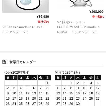
NOMAD
¥108,000
Mamay Custom
¥35,980
売り切れ
売り切れ
VZ 限定バージョン
MEXANIKA
VZ Classic made in Russia
PERFORMANCE M made in
ロシアンシーシャ
Russia ロシアンシーシャ
Maklaud
HMS
ボウル(ハガル）
営業日カレンダー
シーシャフレーバー
今月(2026年8月)
翌月(2026年9月)
ChillCloud(チルクラウド）
日
月
火
水
木
金
土
日
月
火
水
木
金
土
1
1
2
3
4
5
AL FAKHER(アルファーヘル）
2
3
4
5
6
7
8
6
7
8
9
10
11
12
9
10
11
12
13
14
15
13
14
15
16
17
18
19
オデュマン
16
17
18
19
20
21
22
20
21
22
23
24
25
26
23
24
25
26
27
28
29
27
28
29
30
Cobra Blanc