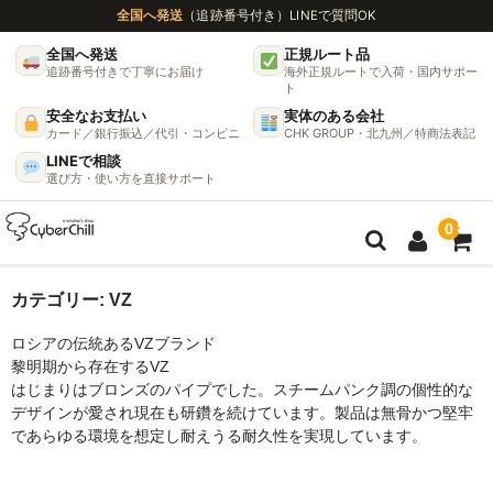
全国へ発送
（追跡番号付き）
LINEで質問OK
全国へ発送
正規ルート品
追跡番号付きで丁寧にお届け
海外正規ルートで入荷・国内サポー
ト
安全なお支払い
実体のある会社
カード／銀行振込／代引・コンビニ
CHK GROUP・北九州／特商法表記
LINEで相談
選び方・使い方を直接サポート
0
ガイド
カテゴリー:
VZ
ロシアの伝統あるVZブランド
🌫 ヴェポライザー機種比較ガイド
黎明期から存在するVZ
はじまりはブロンズのパイプでした。スチームパンク調の個性的な
DynaVap完全ガイド
デザインが愛され現在も研鑽を続けています。製品は無骨かつ堅牢
であらゆる環境を想定し耐えうる耐久性を実現しています。
グラインダー完全ガイド
挽き方で味が変わる理由