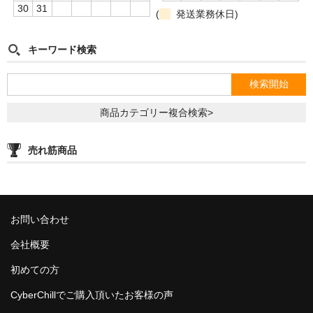
30
31
(
発送業務休日)
Social Smoke
キーワード検索
Eternal Smoke
Starbuzz
FML
商品カテゴリー複合検索>
FUMARI
売れ筋商品
Ugly
NirvanaSuperShisha
お問い合わせ
SEBERO
会社概要
SPLIT
初めての方
Azure
CyberChillでご購入頂いたお客様の声