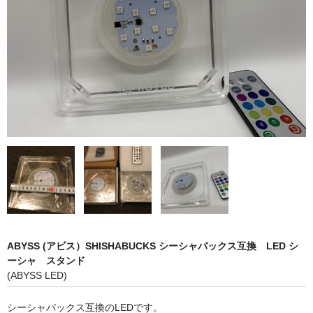
シーシャ炭の選び方
マウスピースの選び方
シーシャの始め方
BFG Dani（バッテリー不要ヴェポ）
BFGセット（一式）
BFGステム（本体のみ）
BFGパーツ
業務用補充オーダー
ABYSS (アビス）SHISHABUCKS シーシャバックス互換 LED シ
入荷予定 / 最新情報
ーシャ スタンド
(ABYSS LED)
予約
シーシャバックス互換のLEDです。