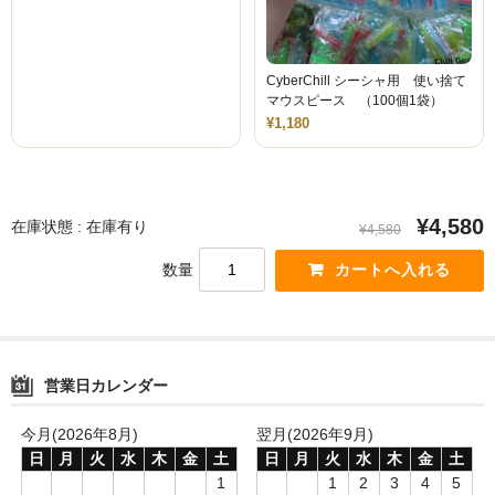
CyberChill シーシャ用 使い捨て
マウスピース （100個1袋）
¥1,180
¥4,580
在庫状態 : 在庫有り
¥4,580
数量
営業日カレンダー
今月(2026年8月)
翌月(2026年9月)
日
月
火
水
木
金
土
日
月
火
水
木
金
土
1
1
2
3
4
5