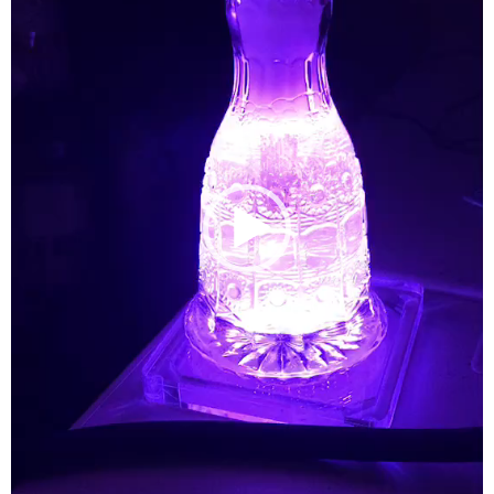
NOMAD
Mamay Custom
MEXANIKA
Maklaud
HMS
ボウル(ハガル）
シーシャフレーバー
ChillCloud(チルクラウド）
AL FAKHER(アルファーヘル）
オデュマン
Cobra Blanc