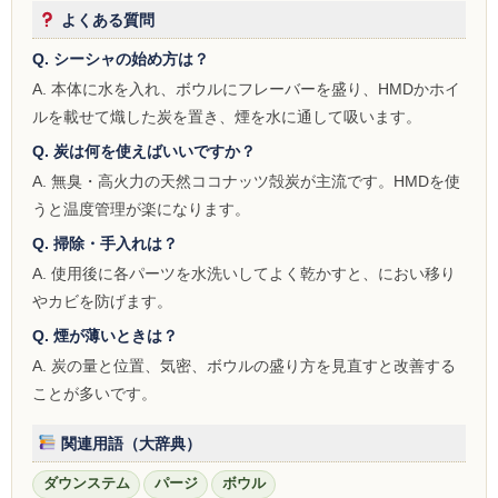
ZOMO
よくある質問
Tangiers
Q. シーシャの始め方は？
A. 本体に水を入れ、ボウルにフレーバーを盛り、HMDかホイ
マウスピース
ルを載せて熾した炭を置き、煙を水に通して吸います。
トング
Q. 炭は何を使えばいいですか？
A. 無臭・高火力の天然ココナッツ殻炭が主流です。HMDを使
ベース（花瓶）
うと温度管理が楽になります。
シーシャ 炭
Q. 掃除・手入れは？
A. 使用後に各パーツを水洗いしてよく乾かすと、におい移り
ホース
やカビを防げます。
LED
Q. 煙が薄いときは？
A. 炭の量と位置、気密、ボウルの盛り方を見直すと改善する
ヴェポライザー
ことが多いです。
PAX
関連用語（大辞典）
DAVINCI
ダウンステム
パージ
ボウル