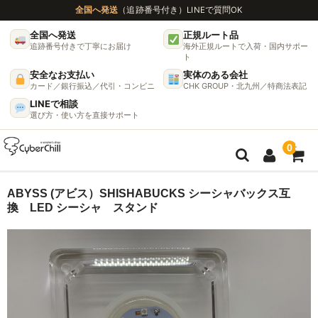
全国へ発送
（追跡番号付き）
LINEで質問OK
全国へ発送
正規ルート品
追跡番号付きで丁寧にお届け
海外正規ルートで入荷・国内サポー
ト
安全なお支払い
実体のある会社
カード／銀行振込／代引・コンビニ
CHK GROUP・北九州／特商法表記
LINEで相談
選び方・使い方を直接サポート
0
ガイド
ABYSS (アビス）SHISHABUCKS シーシャバックス互
換 LED シーシャ スタンド
🌫 ヴェポライザー機種比較ガイド
DynaVap完全ガイド
グラインダー完全ガイド
挽き方で味が変わる理由