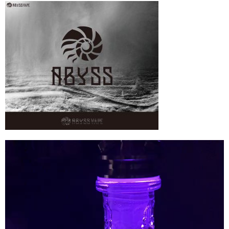
シーシャ
Hookahs
CyberChill
НА ГРАНИ (NA GRANI)
SHISHABUCKS
dschinni
Oduman
動
Kaloud
画
プ
Khalil Mamoon
レ
ー
VZ
ヤ
ー
RF