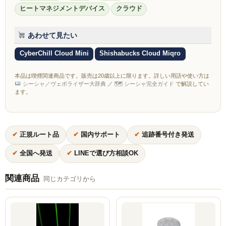
ZEUS
ヒートマネジメントデバイス
クラウド
H R
あわせて見たい
storz-bickel
CyberChill Cloud Mini
Shishabucks Cloud Miqro
DOTMOD
本品は喫煙関連商品です。販売は20歳以上に限ります。詳しい用語や使い方は
シーシャ／ヴェポライザー大辞典
／
🗺 シーシャ完全ガイド
で解説してい
ます。
Arizer
Tinymight
✔
正規ルート品
✔
国内サポート
✔
追跡番号付き発送
Dynavap
✔
全国へ発送
✔
LINEで選び方相談OK
Dynavap本体
関連商品
Dynavapパーツ
同じカテゴリから
IH
グラインダー