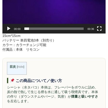
Social Smoke
Eternal Smoke
Starbuzz
00:00
00:36
15cm*15cm
FML
バッテリー 単四電池3本（別売り）
カラー：カラーチェンジ可能
FUMARI
付属品：本体 リモコン
Ugly
目次
[
hide
]
NirvanaSuperShisha
SEBERO
この商品について／使い方
シーシャ（水タバコ）本体は、フレーバーをボウルに詰め、
SPLIT
炭の熱で熱して生じる煙を水に通して吸う喫煙具です。本体
の作り（ダウンステムやパージ、気密）が
煙量と吸いやすさ
Azure
を左右します。