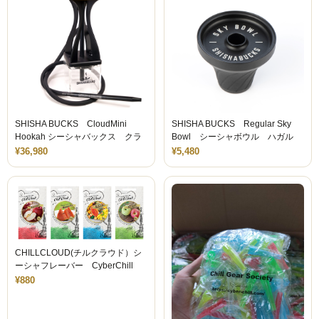
シーシャ屋開業について
SHISHA BUCKS CloudMini
SHISHA BUCKS Regular Sky
Hookah シーシャバックス クラ
Bowl シーシャボウル ハガル
ウドミニ シーシャ
¥36,980
¥5,480
CHILLCLOUD(チルクラウド）シ
ーシャフレーバー CyberChill
¥880