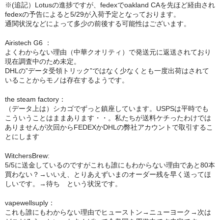
※(追記）Lotusの進捗ですが、fedexでoakland CAを先ほど経由され
fedexの予告によると5/29が入荷予定となっております。
シーシャ炭の選び方
通関状況などによって多少の前後する可能性はございます。
マウスピースの選び方
Airistech G6 ：
よくわからない理由（中華クオリティ）で発送元に返送されており
シーシャの始め方
現在調査中のため未定。
DHLの”データ受領トリック”ではなく少なくとも一度出荷はされて
BFG Dani（バッテリー不要ヴェポ）
いることからモノは存在するようです。
BFGセット（一式）
the steam factory：
（データ上は）シカゴでずっと鎮座しています。USPSは平時でも
こういうことはままあります・・。私たちが送料ケチったわけでは
BFGステム（本体のみ）
ありませんが次回からFEDEXかDHLの弊社アカウントで取引するこ
とにします
BFGパーツ
WitchersBrew:
業務用補充オーダー
5/5に送金しているのですがこれも誰にもわからない理由であと80本
買わない？→いいえ、とりあえずいまのオーダー残を早く送ってほ
入荷予定 / 最新情報
しいです。→待ち という状況です。
予約
vapewellsuply：
これも誰にもわからない理由でヒューストン→ニューヨーク→次は