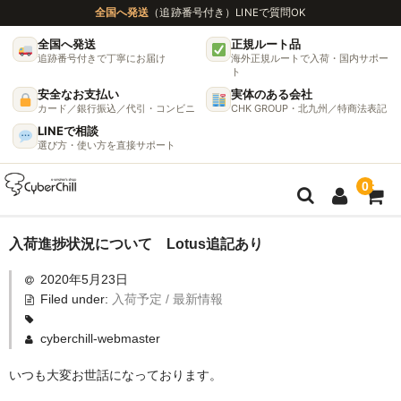
全国へ発送
（追跡番号付き）
LINEで質問OK
全国へ発送
正規ルート品
追跡番号付きで丁寧にお届け
海外正規ルートで入荷・国内サポー
ト
安全なお支払い
実体のある会社
カード／銀行振込／代引・コンビニ
CHK GROUP・北九州／特商法表記
LINEで相談
選び方・使い方を直接サポート
0
ガイド
入荷進捗状況について Lotus追記あり
2020年5月23日
🌫 ヴェポライザー機種比較ガイド
Filed under:
入荷予定 / 最新情報
DynaVap完全ガイド
cyberchill-webmaster
グラインダー完全ガイド
いつも大変お世話になっております。
挽き方で味が変わる理由