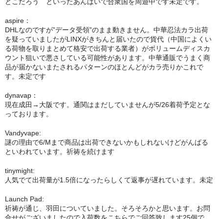
どこだろう といったあんばいで合衆国を周遊中です未定です。
シーシャ
aspire：
Hookahs
DHLなのですが”データ受領”のまま動きません。中華忍法カラ出荷
を疑っていましたがLINXがきちんと届いたので貨代（中国によくい
CyberChill
る荷物を取りまとめて格安で出荷する業者）がボリュームディスカ
ウント狙いで悪さしている可能性があります。中華通販でうまく商
НА ГРАНИ (NA GRANI)
品が届かないまたされるパターンのほとんどがカラ売りかこれで
す。未定です
SHISHABUCKS
dynavap：
現在成田→大阪です。通関はまだしていませんが5/26着荷予定とな
dschinni
っております。
Oduman
Vandyvape:
謎の理由で6/Mまで商品は出荷できないかもしれないけどがんばる
Kaloud
といわれています。祈祷を続けます
Khalil Mamoon
tinymight:
人気でて出荷量が1.5倍になったらしくて返事が遅れています。未定
VZ
Launch Pad:
RF
祈祷が通じ、羽田についていました。そろそろかと思います。お問
合せがございましたので入荷数をこちらでご回答致します25個で