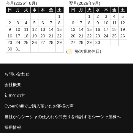
今月(2026年8月)
翌月(2026年9月)
ZEUS
日
月
火
水
木
金
土
日
月
火
水
木
金
土
1
1
2
3
4
5
H R
2
3
4
5
6
7
8
6
7
8
9
10
11
12
9
10
11
12
13
14
15
13
14
15
16
17
18
19
storz-bickel
16
17
18
19
20
21
22
20
21
22
23
24
25
26
23
24
25
26
27
28
29
27
28
29
30
DOTMOD
30
31
(
発送業務休日)
Arizer
Tinymight
お問い合わせ
Dynavap
会社概要
Dynavap本体
初めての方
Dynavapパーツ
CyberChillでご購入頂いたお客様の声
当社からシーシャの仕入れや卸売りを検討するシーシャ屋様へ
IH
採用情報
グラインダー