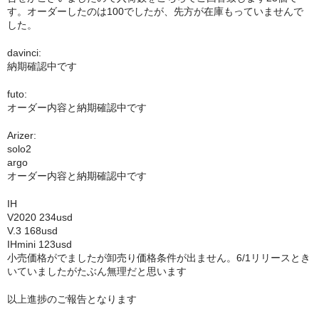
す。オーダーしたのは100でしたが、先方が在庫もっていませんで
NOMAD
した。
Mamay Custom
davinci:
納期確認中です
MEXANIKA
futo:
Maklaud
オーダー内容と納期確認中です
HMS
Arizer:
solo2
argo
ボウル(ハガル）
オーダー内容と納期確認中です
シーシャフレーバー
IH
V2020 234usd
ChillCloud(チルクラウド）
V.3 168usd
IHmini 123usd
AL FAKHER(アルファーヘル）
小売価格がでましたが卸売り価格条件が出ません。6/1リリースとき
いていましたがたぶん無理だと思います
オデュマン
以上進捗のご報告となります
Cobra Blanc