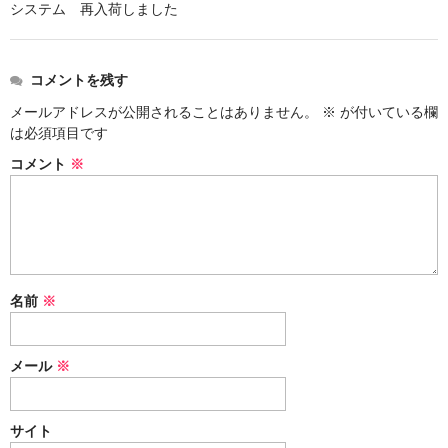
システム 再入荷しました
シーシャ炭の選び方
マウスピースの選び方
コメントを残す
メールアドレスが公開されることはありません。
※
が付いている欄
シーシャの始め方
は必須項目です
BFG Dani（バッテリー不要ヴェポ）
コメント
※
BFGセット（一式）
BFGステム（本体のみ）
BFGパーツ
名前
※
業務用補充オーダー
メール
※
入荷予定 / 最新情報
予約
サイト