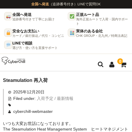
全国へ発送
（追跡番号付き）
LINEで質問OK
全国へ発送
正規ルート品
追跡番号付きで丁寧にお届け
海外正規ルートで入荷・国内サポー
ト
安全なお支払い
実体のある会社
カード／銀行振込／代引・コンビニ
CHK GROUP・北九州／特商法表記
LINEで相談
選び方・使い方を直接サポート
0
ガイド
Steamulation 再入荷
2025年12月20日
🌫 ヴェポライザー機種比較ガイド
Filed under:
入荷予定 / 最新情報
DynaVap完全ガイド
cyberchill-webmaster
グラインダー完全ガイド
いつも大変お世話になっております。
The Steamulation Heat Management System ヒートマネジメント
挽き方で味が変わる理由