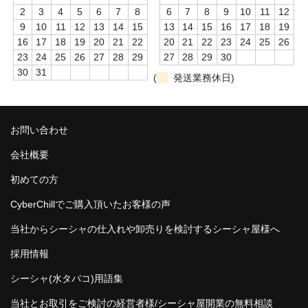
2
3
4
5
6
7
8
6
7
8
9
10
11
12
NOMAD
9
10
11
12
13
14
15
13
14
15
16
17
18
19
Mamay Custom
16
17
18
19
20
21
22
20
21
22
23
24
25
26
23
24
25
26
27
28
29
27
28
29
30
MEXANIKA
30
31
(
発送業務休日)
Maklaud
HMS
お問い合わせ
会社概要
ボウル(ハガル）
初めての方
シーシャフレーバー
CyberChillでご購入頂いたお客様の声
ChillCloud(チルクラウド）
当社からシーシャの仕入れや卸売りを検討するシーシャ屋様へ
AL FAKHER(アルファーヘル）
採用情報
オデュマン
シーシャ(水タバコ)用語集
Cobra Blanc
当社とお取引をご検討の経営者様/シーシャ屋開業の無料相談