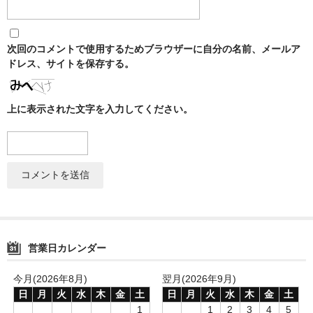
シーシャ
Hookahs
次回のコメントで使用するためブラウザーに自分の名前、メールア
CyberChill
ドレス、サイトを保存する。
НА ГРАНИ (NA GRANI)
上に表示された文字を入力してください。
SHISHABUCKS
dschinni
Oduman
Kaloud
Khalil Mamoon
営業日カレンダー
VZ
今月(2026年8月)
翌月(2026年9月)
日
月
火
水
木
金
土
日
月
火
水
木
金
土
RF
1
1
2
3
4
5