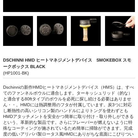
シーシャ
Hookahs
CyberChill
НА ГРАНИ (NA GRANI)
SHISHABUCKS
DSCHINNI HMD ヒートマネジメントデバイス SMOKEBOX スモ
dschinni
ークボックス BLACK
(HP1001-BK)
Oduman
Dschinniの新作HMDヒートマネジメントデバイス（HMS）は、すべ
Kaloud
てのファンネルボウルに適合します。ターキッシュリッド（的な）
と適合する80ftタイプのボウルを必死に探し続ける必要はありませ
Khalil Mamoon
ん・・。HMDには熱調整用のフタが付属しています。炭3つに対応
し断熱性の高いシリコン製のハンドルによりトングを使わずとも
HMDアタッチメントを安全かつ簡単に取り付け・取り外しができる
VZ
という、革新的な製品です。さらにフレーバーが燃えないように特
殊なコーティングが施されているため簡単に掃除ができます。完成
RF
度の低いアリババ製ロータス風HMDにありがちな底面にこびりつい