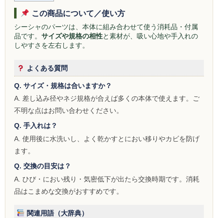
この商品について／使い方
Social Smoke
シーシャのパーツは、本体に組み合わせて使う消耗品・付属
Eternal Smoke
品です。
サイズや規格の相性
と素材が、吸い心地や手入れの
しやすさを左右します。
Starbuzz
よくある質問
FML
Q. サイズ・規格は合いますか？
FUMARI
A. 差し込み径やネジ規格が合えば多くの本体で使えます。ご
不明な点はお問い合わせください。
Ugly
Q. 手入れは？
NirvanaSuperShisha
A. 使用後に水洗いし、よく乾かすとにおい移りやカビを防げ
ます。
SEBERO
Q. 交換の目安は？
SPLIT
A. ひび・におい残り・気密低下が出たら交換時期です。消耗
品はこまめな交換がおすすめです。
Azure
関連用語（大辞典）