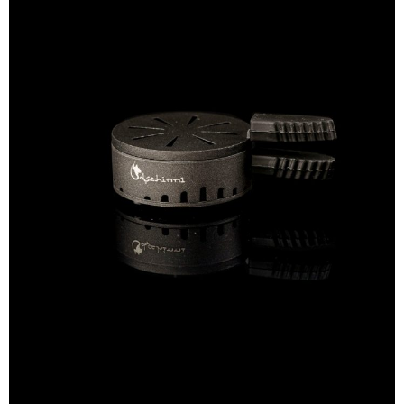
シーシャ炭の選び方
マウスピースの選び方
シーシャの始め方
BFG Dani（バッテリー不要ヴェポ）
BFGセット（一式）
BFGステム（本体のみ）
BFGパーツ
業務用補充オーダー
入荷予定 / 最新情報
予約