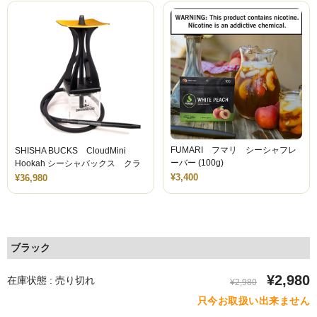
シーシャ屋開業について
FUMARI フマリ シーシャフレ
SHISHA BUCKS CloudMini
ーバー (100g)
Hookah シーシャバックス クラ
ウドミニ シーシャ
¥3,400
¥36,980
ブラック
¥2,980
在庫状態 : 売り切れ
¥2,980
只今お取扱い出来ません