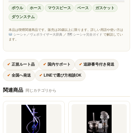
ZOMO
ボウル
ホース
マウスピース
ベース
ガスケット
Tangiers
ダウンステム
マウスピース
本品は喫煙関連商品です。販売は20歳以上に限ります。詳しい用語や使い方は
シーシャ／ヴェポライザー大辞典
／
🗺 シーシャ完全ガイド
で解説してい
トング
ます。
ベース（花瓶）
シーシャ 炭
✔
正規ルート品
✔
国内サポート
✔
追跡番号付き発送
✔
全国へ発送
✔
LINEで選び方相談OK
ホース
LED
関連商品
同じカテゴリから
ヴェポライザー
PAX
DAVINCI