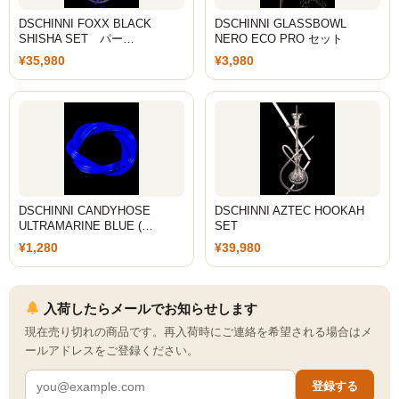
ZEUS
DSCHINNI FOXX BLACK
DSCHINNI GLASSBOWL
SHISHA SET パー…
NERO ECO PRO セット
H R
¥35,980
¥3,980
storz-bickel
DOTMOD
Arizer
Tinymight
DSCHINNI CANDYHOSE
DSCHINNI AZTEC HOOKAH
ULTRAMARINE BLUE (…
SET
Dynavap
¥1,280
¥39,980
Dynavap本体
入荷したらメールでお知らせします
Dynavapパーツ
現在売り切れの商品です。再入荷時にご連絡を希望される場合はメ
ールアドレスをご登録ください。
IH
登録する
グラインダー