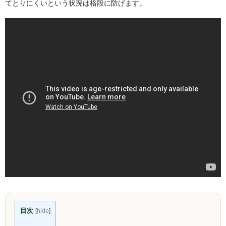
てとりにくいという状況は格段に防げます。
NOMAD
Mamay Custom
MEXANIKA
Maklaud
HMS
ボウル(ハガル）
シーシャフレーバー
ChillCloud(チルクラウド）
AL FAKHER(アルファーヘル）
オデュマン
目次
[
hide
]
Cobra Blanc