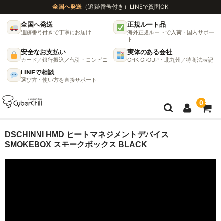
全国へ発送
（追跡番号付き）
LINEで質問OK
全国へ発送
正規ルート品
追跡番号付きで丁寧にお届け
海外正規ルートで入荷・国内サポー
ト
安全なお支払い
実体のある会社
カード／銀行振込／代引・コンビニ
CHK GROUP・北九州／特商法表記
LINEで相談
選び方・使い方を直接サポート
0
ガイド
DSCHINNI HMD ヒートマネジメントデバイス
SMOKEBOX スモークボックス BLACK
🌫 ヴェポライザー機種比較ガイド
DynaVap完全ガイド
グラインダー完全ガイド
挽き方で味が変わる理由