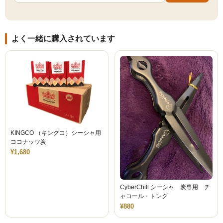
Simrell Collection
HIGHER LEVEL
よく一緒に購入されています
Futo
MMW
パーツ
シーシャ初心者向けメディア記事
KINGCO （キングコ）シーシャ用
ゆっくり解説
ココナッツ炭
¥1,680
自宅シーシャ
シーシャフレーバーレビュー
CyberChill シーシャ 炭専用 チ
ャコール・トング
シーシャ機材
¥880