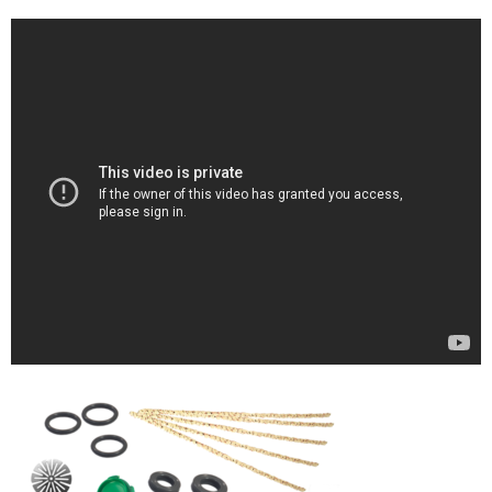
ZEUS
H R
storz-bickel
DOTMOD
Arizer
Tinymight
Dynavap
Dynavap本体
Dynavapパーツ
IH
グラインダー