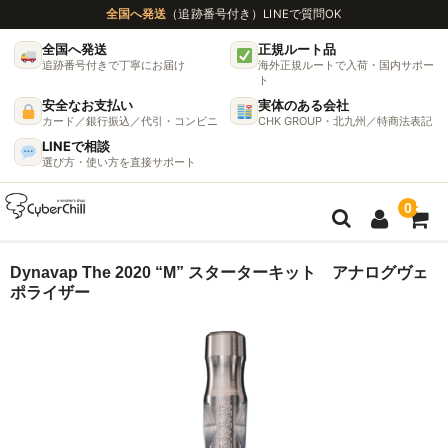
全国へ発送
（追跡番号付き）
LINEで質問OK
全国へ発送
正規ルート品
追跡番号付きで丁寧にお届け
海外正規ルートで入荷・国内サポー
ト
安全なお支払い
実体のある会社
カード／銀行振込／代引・コンビニ
CHK GROUP・北九州／特商法表記
LINEで相談
選び方・使い方を直接サポート
0
ガイド
Dynavap The 2020 “M” スターターキット アナログヴェ
ポライザー
🌫 ヴェポライザー機種比較ガイド
DynaVap完全ガイド
グラインダー完全ガイド
挽き方で味が変わる理由