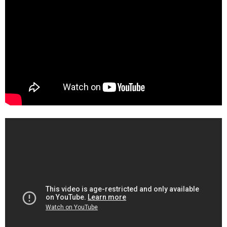
Social Smoke
Eternal Smoke
Starbuzz
FML
FUMARI
Ugly
NirvanaSuperShisha
SEBERO
SPLIT
Azure