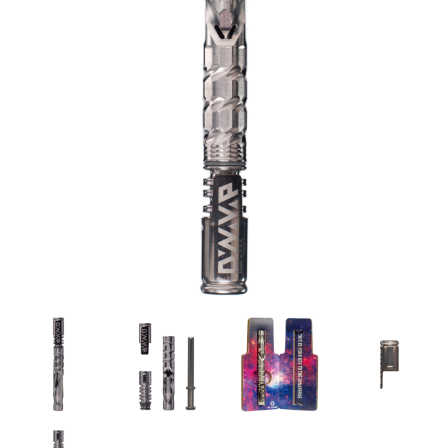
シーシャ炭の選び方
マウスピースの選び方
シーシャの始め方
BFG Dani（バッテリー不要ヴェポ）
BFGセット（一式）
BFGステム（本体のみ）
BFGパーツ
業務用補充オーダー
入荷予定 / 最新情報
予約