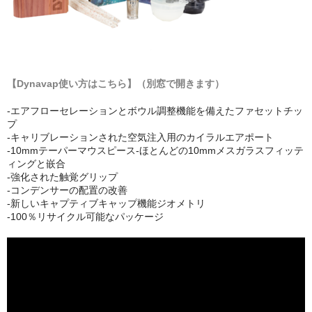
NOMAD
Mamay Custom
MEXANIKA
【Dynavap使い方はこちら】（別窓で開きます）
Maklaud
-エアフローセレーションとボウル調整機能を備えたファセットチッ
プ
HMS
-キャリブレーションされた空気注入用のカイラルエアポート
-10mmテーパーマウスピース-ほとんどの10mmメスガラスフィッテ
ボウル(ハガル）
ィングと嵌合
-強化された触覚グリップ
シーシャフレーバー
-コンデンサーの配置の改善
-新しいキャプティブキャップ機能ジオメトリ
-100％リサイクル可能なパッケージ
ChillCloud(チルクラウド）
AL FAKHER(アルファーヘル）
オデュマン
Cobra Blanc