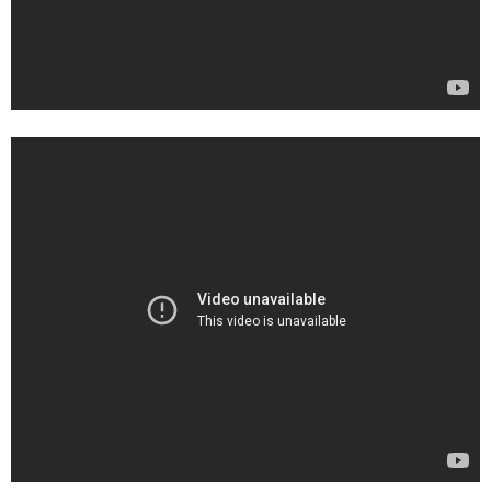
ZOMO
Tangiers
マウスピース
トング
ベース（花瓶）
シーシャ 炭
ホース
LED
ヴェポライザー
PAX
DAVINCI