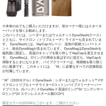
シーシャ屋開業について
※本体のみでもご購入いただけますが、初オーナー様にはスタータ
ーパックを強くお勧めします。
このパックには、シーダーまたはウォルナットDynaStash(ケース）
とともに、サイクロン（トリプルトーチ）ライターも含まれていま
す。 DynaStashには、VapCapガレージ、追加の収納コンパートメ
ント、統合DynaMagが含まれています。 DynaMagはDynaStashを
磁気面に固定し、高温のキャップを取り外してVapCapを直立させま
す。 DynaWaxは、Oリングの寿命を延ばすのに役立ち、VapCapを
掃除するときになります。 パイプクリーナーは、堆積物を取り除く
のに最適です。 このキットには、「M」に必要なすべての交換部品
が付属しています。
“ M”（2020モデル）// DynaStash：シダーまたはウォルナット** //サ
イクロントリプルトーチライター//コットンパイプクリーナー-ハー
ドブリスル（5パック）// DynaWax // 高温Oリング*3// コンデンサー
Oリング*2// ステンレススチール製CCD*1
限定カラーの2020Mもございます。ご検討ください