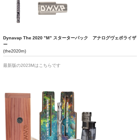
シーシャ
Hookahs
CyberChill
Dynavap The 2020 "M" スターターパック アナログヴェポライザ
НА ГРАНИ (NA GRANI)
ー
(the2020m)
SHISHABUCKS
最新版の2023Mはこちらです
dschinni
Oduman
Kaloud
Khalil Mamoon
VZ
RF