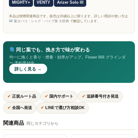
MIGHTY+
VENTY
Arizer Solo III
本品は喫煙関連商品です。販売は20歳以上に限ります。詳しい用語や使い方は
葉タバコ・シャグ・パイプ葉 大辞典
で解説しています。
同じ葉でも、挽き方で味が変わる
均一に挽くと香り・煙量・効率がアップ。Flower Mill グラインダ
ー 予約受付中
詳しく見る →
✔
正規ルート品
✔
国内サポート
✔
追跡番号付き発送
✔
全国へ発送
✔
LINEで選び方相談OK
関連商品
同じカテゴリから