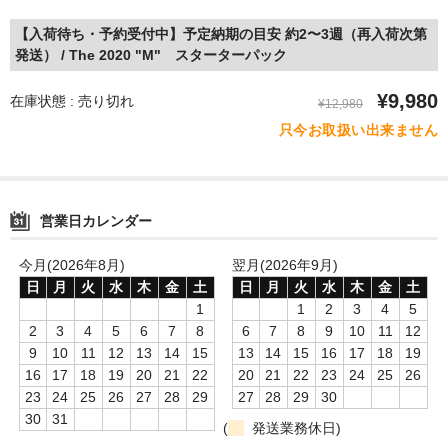
【入荷待ち・予約受付中】予定納期の目安 約2〜3週（再入荷次第
発送） / The 2020 "M" スターターパック
¥9,980
在庫状態 : 売り切れ
¥12,980
只今お取扱い出来ません
営業日カレンダー
今月(2026年8月)
翌月(2026年9月)
日
月
火
水
木
金
土
日
月
火
水
木
金
土
1
1
2
3
4
5
2
3
4
5
6
7
8
6
7
8
9
10
11
12
9
10
11
12
13
14
15
13
14
15
16
17
18
19
16
17
18
19
20
21
22
20
21
22
23
24
25
26
23
24
25
26
27
28
29
27
28
29
30
30
31
(
発送業務休日)