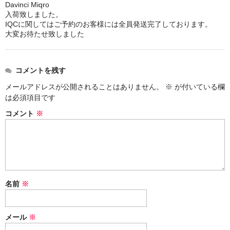
Davinci Miqro
入荷致しました。
シーシャ炭の選び方
IQCに関してはご予約のお客様には全員発送完了しております。
大変お待たせ致しました
マウスピースの選び方
シーシャの始め方
コメントを残す
BFG Dani（バッテリー不要ヴェポ）
メールアドレスが公開されることはありません。
※
が付いている欄
は必須項目です
BFGセット（一式）
コメント
※
BFGステム（本体のみ）
BFGパーツ
業務用補充オーダー
名前
※
入荷予定 / 最新情報
予約
メール
※