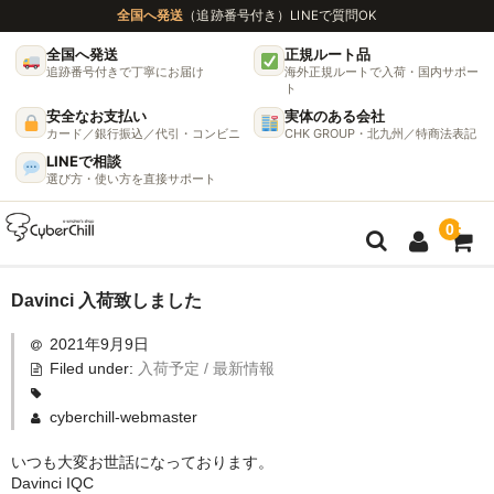
全国へ発送
（追跡番号付き）
LINEで質問OK
全国へ発送
正規ルート品
追跡番号付きで丁寧にお届け
海外正規ルートで入荷・国内サポー
ト
安全なお支払い
実体のある会社
カード／銀行振込／代引・コンビニ
CHK GROUP・北九州／特商法表記
LINEで相談
選び方・使い方を直接サポート
0
ガイド
Davinci 入荷致しました
2021年9月9日
🌫 ヴェポライザー機種比較ガイド
Filed under:
入荷予定 / 最新情報
DynaVap完全ガイド
cyberchill-webmaster
グラインダー完全ガイド
いつも大変お世話になっております。
Davinci IQC
挽き方で味が変わる理由