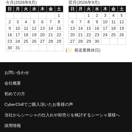
今月(2026年8月)
翌月(2026年9月)
NOMAD
日
月
火
水
木
金
土
日
月
火
水
木
金
土
1
1
2
3
4
5
Mamay Custom
2
3
4
5
6
7
8
6
7
8
9
10
11
12
9
10
11
12
13
14
15
13
14
15
16
17
18
19
MEXANIKA
16
17
18
19
20
21
22
20
21
22
23
24
25
26
23
24
25
26
27
28
29
27
28
29
30
Maklaud
30
31
(
発送業務休日)
HMS
ボウル(ハガル）
お問い合わせ
シーシャフレーバー
会社概要
ChillCloud(チルクラウド）
初めての方
AL FAKHER(アルファーヘル）
CyberChillでご購入頂いたお客様の声
当社からシーシャの仕入れや卸売りを検討するシーシャ屋様へ
オデュマン
採用情報
Cobra Blanc