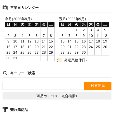
営業日カレンダー
Simrell Collection
今月(2026年8月)
翌月(2026年9月)
HIGHER LEVEL
日
月
火
水
木
金
土
日
月
火
水
木
金
土
Futo
1
1
2
3
4
5
2
3
4
5
6
7
8
6
7
8
9
10
11
12
MMW
9
10
11
12
13
14
15
13
14
15
16
17
18
19
16
17
18
19
20
21
22
20
21
22
23
24
25
26
パーツ
23
24
25
26
27
28
29
27
28
29
30
30
31
(
発送業務休日)
シーシャ初心者向けメディア記事
ゆっくり解説
キーワード検索
自宅シーシャ
シーシャフレーバーレビュー
商品カテゴリー複合検索>
シーシャ機材
売れ筋商品