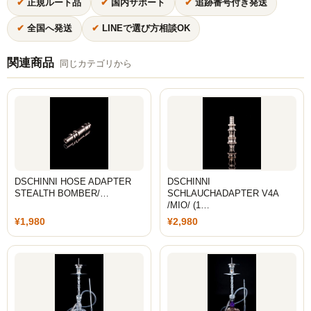
ZOMO
✔
正規ルート品
✔
国内サポート
✔
追跡番号付き発送
✔
全国へ発送
✔
LINEで選び方相談OK
Tangiers
マウスピース
関連商品
同じカテゴリから
トング
ベース（花瓶）
シーシャ 炭
ホース
DSCHINNI HOSE ADAPTER
DSCHINNI
STEALTH BOMBER/…
SCHLAUCHADAPTER V4A
/MIO/ (1…
LED
¥1,980
¥2,980
ヴェポライザー
PAX
DAVINCI