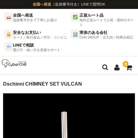
全国へ発送
（追跡番号付き）
LINEで質問OK
全国へ発送
正規ルート品
追跡番号付きで丁寧にお届け
海外正規ルートで入荷・国内サポー
ト
安全なお支払い
実体のある会社
カード／銀行振込／代引・コンビニ
CHK GROUP・北九州／特商法表記
LINEで相談
選び方・使い方を直接サポート
0
ガイド
Dschinni CHIMNEY SET VULCAN
🌫 ヴェポライザー機種比較ガイド
DynaVap完全ガイド
グラインダー完全ガイド
挽き方で味が変わる理由