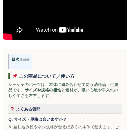
NOMAD
Mamay Custom
MEXANIKA
Maklaud
HMS
目次
[
hide
]
ボウル(ハガル）
この商品について／使い方
シーシャフレーバー
シーシャのパーツは、本体に組み合わせて使う消耗品・付属
品です。
サイズや規格の相性
と素材が、吸い心地や手入れの
ChillCloud(チルクラウド）
しやすさを左右します。
AL FAKHER(アルファーヘル）
よくある質問
オデュマン
Q. サイズ・規格は合いますか？
A. 差し込み径やネジ規格が合えば多くの本体で使えます。ご
Cobra Blanc