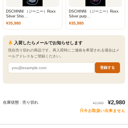
ZEUS
DSCHINNI （ジーニー）Roxx
DSCHINNI （ジーニー）Roxx
Silver Shis…
Silver purp…
H R
¥35,980
¥35,980
storz-bickel
DOTMOD
入荷したらメールでお知らせします
現在売り切れの商品です。再入荷時にご連絡を希望される場合はメ
Arizer
ールアドレスをご登録ください。
Tinymight
登録する
Dynavap
Dynavap本体
Dynavapパーツ
¥2,980
在庫状態 : 売り切れ
¥2,980
只今お取扱い出来ません
IH
グラインダー