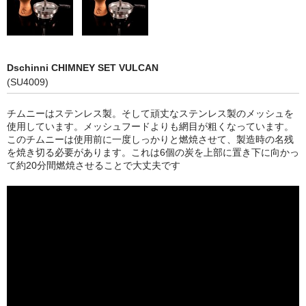
シーシャ
Hookahs
CyberChill
Dschinni CHIMNEY SET VULCAN
(SU4009)
НА ГРАНИ (NA GRANI)
チムニーはステンレス製。そして頑丈なステンレス製のメッシュを
SHISHABUCKS
使用しています。メッシュフードよりも網目が粗くなっています。
このチムニーは使用前に一度しっかりと燃焼させて、製造時の名残
dschinni
を焼き切る必要があります。これは6個の炭を上部に置き下に向かっ
て約20分間燃焼させることで大丈夫です
Oduman
Kaloud
Khalil Mamoon
VZ
RF