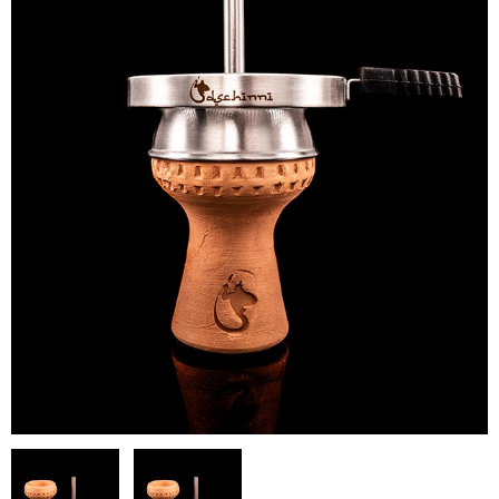
シーシャ炭の選び方
マウスピースの選び方
シーシャの始め方
BFG Dani（バッテリー不要ヴェポ）
BFGセット（一式）
BFGステム（本体のみ）
BFGパーツ
業務用補充オーダー
入荷予定 / 最新情報
予約