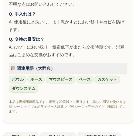
不明な点はお問い合わせください。
Social Smoke
Q. 手入れは？
A. 使用後に水洗いし、よく乾かすとにおい移りやカビを防げ
Eternal Smoke
ます。
Starbuzz
Q. 交換の目安は？
A. ひび・におい残り・気密低下が出たら交換時期です。消耗
FML
品はこまめな交換がおすすめです。
FUMARI
関連用語（大辞典）
Ugly
ボウル
ホース
マウスピース
ベース
ガスケット
NirvanaSuperShisha
ダウンステム
SEBERO
本品は喫煙関連商品です。販売は20歳以上に限ります。詳しい用語や使い方は
シーシャ／ヴェポライザー大辞典
／
🗺 シーシャ完全ガイド
で解説してい
SPLIT
ます。
Azure