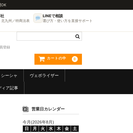
問OK
会社
LINEで相談
UP・北九州／特商法表
選び方・使い方を直接サポート
員登録
カートの中
0
シーシャ
ヴェポライザー
ディア記事
営業日カレンダー
今月(2026年8月)
日
月
火
水
木
金
土