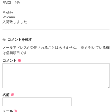
PAX3 4色
シーシャ炭の選び方
Mighty
Volcano
マウスピースの選び方
入荷致しました
シーシャの始め方
コメントを残す
BFG Dani（バッテリー不要ヴェポ）
メールアドレスが公開されることはありません。
※
が付いている欄
BFGセット（一式）
は必須項目です
コメント
※
BFGステム（本体のみ）
BFGパーツ
業務用補充オーダー
入荷予定 / 最新情報
名前
※
予約
メール
※