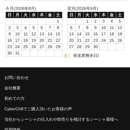
NOMAD
今月(2026年8月)
翌月(2026年9月)
日
月
火
水
木
金
土
日
月
火
水
木
金
土
Mamay Custom
1
1
2
3
4
5
2
3
4
5
6
7
8
6
7
8
9
10
11
12
MEXANIKA
9
10
11
12
13
14
15
13
14
15
16
17
18
19
16
17
18
19
20
21
22
20
21
22
23
24
25
26
Maklaud
23
24
25
26
27
28
29
27
28
29
30
30
31
HMS
(
発送業務休日)
ボウル(ハガル）
お問い合わせ
シーシャフレーバー
会社概要
ChillCloud(チルクラウド）
初めての方
AL FAKHER(アルファーヘル）
CyberChillでご購入頂いたお客様の声
オデュマン
当社からシーシャの仕入れや卸売りを検討するシーシャ屋様へ
Cobra Blanc
採用情報