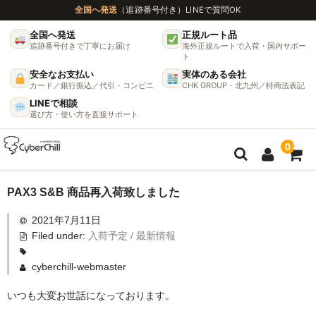
全国へ発送
（追跡番号付き）
LINEで質問OK
全国へ発送
正規ルート品
追跡番号付きで丁寧にお届け
海外正規ルートで入荷・国内サポー
ト
安全なお支払い
実体のある会社
カード／銀行振込／代引・コンビニ
CHK GROUP・北九州／特商法表記
LINEで相談
選び方・使い方を直接サポート
0
ガイド
PAX3 S&B 商品再入荷致しました
2021年7月11日
🌫 ヴェポライザー機種比較ガイド
Filed under:
入荷予定 / 最新情報
DynaVap完全ガイド
cyberchill-webmaster
グラインダー完全ガイド
いつも大変お世話になっております。
挽き方で味が変わる理由