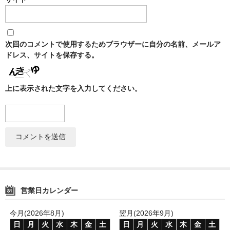
NOMAD
Mamay Custom
次回のコメントで使用するためブラウザーに自分の名前、メールア
MEXANIKA
ドレス、サイトを保存する。
Maklaud
上に表示された文字を入力してください。
HMS
ボウル(ハガル）
シーシャフレーバー
ChillCloud(チルクラウド）
AL FAKHER(アルファーヘル）
営業日カレンダー
オデュマン
今月(2026年8月)
翌月(2026年9月)
日
月
火
水
木
金
土
日
月
火
水
木
金
土
Cobra Blanc