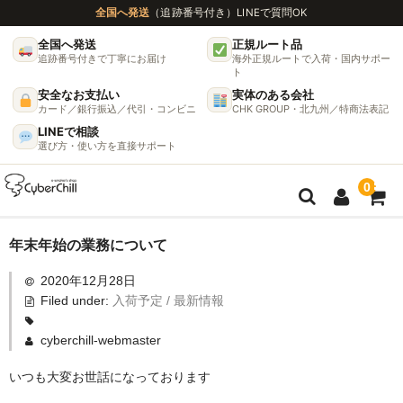
全国へ発送
（追跡番号付き）
LINEで質問OK
全国へ発送
正規ルート品
追跡番号付きで丁寧にお届け
海外正規ルートで入荷・国内サポー
ト
安全なお支払い
実体のある会社
カード／銀行振込／代引・コンビニ
CHK GROUP・北九州／特商法表記
LINEで相談
選び方・使い方を直接サポート
0
ガイド
年末年始の業務について
2020年12月28日
🌫 ヴェポライザー機種比較ガイド
Filed under:
入荷予定 / 最新情報
DynaVap完全ガイド
cyberchill-webmaster
グラインダー完全ガイド
いつも大変お世話になっております
挽き方で味が変わる理由