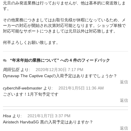
元旦のみ発送業務は行っておりませんが、他は基本的に発送致しま
す。
シーシャ炭の選び方
その他業務につきましてはお取引先様が休暇になっているため、メ
マウスピースの選び方
ーカーの対応が開始され次第対応可能となります。ショップ単独で
対応可能なサポートにつきましては元旦以外は対応致します。
シーシャの始め方
何卒よろしくお願い致します。
BFG Dani（バッテリー不要ヴェポ）
BFGセット（一式）
“年末年始の業務について” への 4 件のフィードバック
岡田弘臣
より:
2020年12月30日 7:17 PM
BFGステム（本体のみ）
Dynavap The Captive Capの入荷予定はありますでしょうか？
返信
BFGパーツ
cyberchill-webmaster
より:
2021年1月5日 11:36 AM
ございます！1月下旬予定です
業務用補充オーダー
返信
入荷予定 / 最新情報
Hisa
より:
2021年1月7日 3:37 PM
予約
Airistech Harvba5G 黒の入荷予定はありますか？
返信