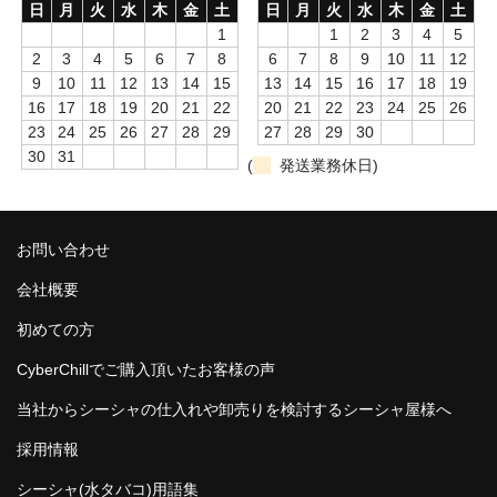
日
月
火
水
木
金
土
日
月
火
水
木
金
土
1
1
2
3
4
5
Social Smoke
2
3
4
5
6
7
8
6
7
8
9
10
11
12
Eternal Smoke
9
10
11
12
13
14
15
13
14
15
16
17
18
19
16
17
18
19
20
21
22
20
21
22
23
24
25
26
Starbuzz
23
24
25
26
27
28
29
27
28
29
30
30
31
(
発送業務休日)
FML
FUMARI
お問い合わせ
Ugly
会社概要
NirvanaSuperShisha
初めての方
SEBERO
CyberChillでご購入頂いたお客様の声
SPLIT
当社からシーシャの仕入れや卸売りを検討するシーシャ屋様へ
採用情報
Azure
シーシャ(水タバコ)用語集