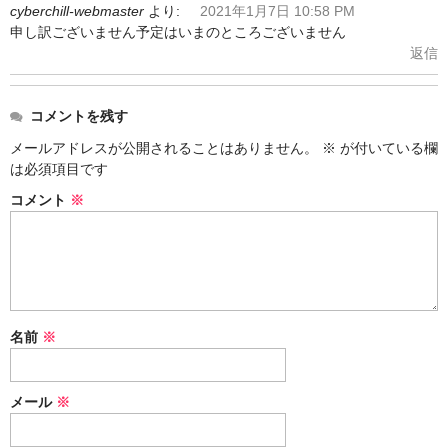
シーシャ
cyberchill-webmaster
より:
2021年1月7日 10:58 PM
申し訳ございません予定はいまのところございません
Hookahs
返信
CyberChill
コメントを残す
НА ГРАНИ (NA GRANI)
メールアドレスが公開されることはありません。
※
が付いている欄
は必須項目です
SHISHABUCKS
コメント
※
dschinni
Oduman
Kaloud
名前
※
Khalil Mamoon
VZ
メール
※
RF