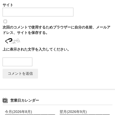
NOMAD
サイト
Mamay Custom
MEXANIKA
次回のコメントで使用するためブラウザーに自分の名前、メールア
ドレス、サイトを保存する。
Maklaud
HMS
上に表示された文字を入力してください。
ボウル(ハガル）
シーシャフレーバー
ChillCloud(チルクラウド）
AL FAKHER(アルファーヘル）
営業日カレンダー
オデュマン
今月(2026年8月)
翌月(2026年9月)
Cobra Blanc