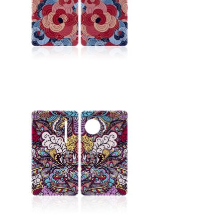
Social Smoke
Eternal Smoke
Starbuzz
FML
FUMARI
Ugly
NirvanaSuperShisha
SEBERO
SPLIT
Azure