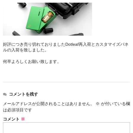
ZOMO
Tangiers
マウスピース
トング
好評につき売り切れておりましたDotleaf再入荷とカスタマイズパネ
ルの入荷を致しました。
ベース（花瓶）
何卒よろしくお願い致します。
シーシャ 炭
ホース
LED
コメントを残す
ヴェポライザー
メールアドレスが公開されることはありません。
※
が付いている欄
は必須項目です
PAX
コメント
※
DAVINCI