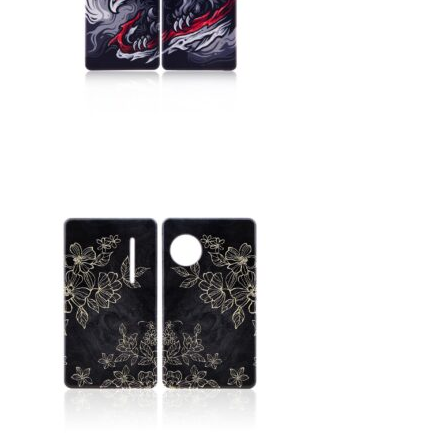
シーシャ
Hookahs
CyberChill
НА ГРАНИ (NA GRANI)
SHISHABUCKS
dschinni
Oduman
Kaloud
Khalil Mamoon
VZ
RF