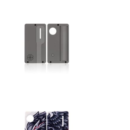
シーシャ炭の選び方
マウスピースの選び方
シーシャの始め方
BFG Dani（バッテリー不要ヴェポ）
BFGセット（一式）
BFGステム（本体のみ）
BFGパーツ
業務用補充オーダー
入荷予定 / 最新情報
予約