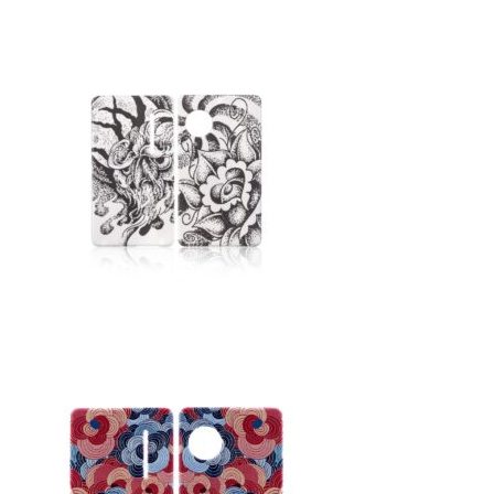
NOMAD
Mamay Custom
MEXANIKA
Maklaud
HMS
ボウル(ハガル）
シーシャフレーバー
ChillCloud(チルクラウド）
AL FAKHER(アルファーヘル）
オデュマン
Cobra Blanc