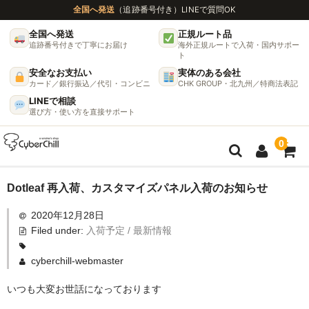
全国へ発送
（追跡番号付き）
LINEで質問OK
全国へ発送
正規ルート品
追跡番号付きで丁寧にお届け
海外正規ルートで入荷・国内サポー
ト
安全なお支払い
実体のある会社
カード／銀行振込／代引・コンビニ
CHK GROUP・北九州／特商法表記
LINEで相談
選び方・使い方を直接サポート
0
ガイド
Dotleaf 再入荷、カスタマイズパネル入荷のお知らせ
2020年12月28日
🌫 ヴェポライザー機種比較ガイド
Filed under:
入荷予定 / 最新情報
DynaVap完全ガイド
cyberchill-webmaster
グラインダー完全ガイド
いつも大変お世話になっております
挽き方で味が変わる理由