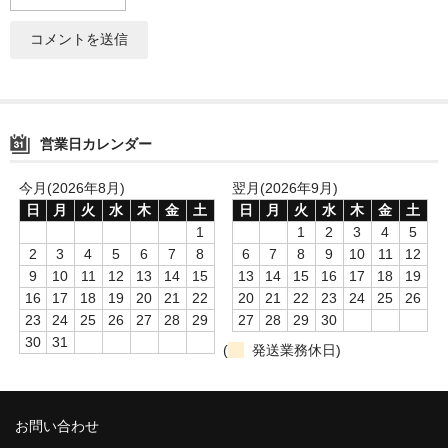
Simrell Collection
HIGHER LEVEL
Futo
営業日カレンダー
MMW
今月(2026年8月)
翌月(2026年9月)
パーツ
日
月
火
水
木
金
土
日
月
火
水
木
金
土
1
1
2
3
4
5
シーシャ初心者向けメディア記事
2
3
4
5
6
7
8
6
7
8
9
10
11
12
9
10
11
12
13
14
15
13
14
15
16
17
18
19
ゆっくり解説
16
17
18
19
20
21
22
20
21
22
23
24
25
26
23
24
25
26
27
28
29
27
28
29
30
自宅シーシャ
30
31
(
発送業務休日)
シーシャフレーバーレビュー
シーシャ機材
お問い合わせ