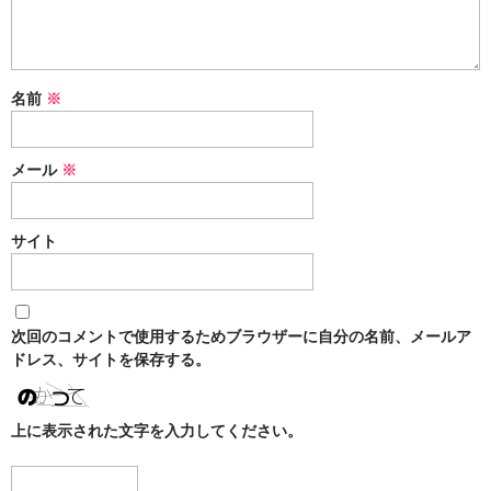
ZEUS
H R
名前
※
storz-bickel
DOTMOD
メール
※
Arizer
サイト
Tinymight
Dynavap
次回のコメントで使用するためブラウザーに自分の名前、メールア
Dynavap本体
ドレス、サイトを保存する。
Dynavapパーツ
上に表示された文字を入力してください。
IH
グラインダー