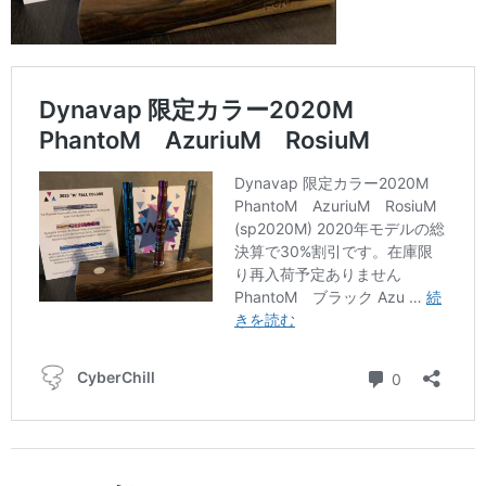
NOMAD
Mamay Custom
MEXANIKA
Maklaud
HMS
ボウル(ハガル）
シーシャフレーバー
ChillCloud(チルクラウド）
AL FAKHER(アルファーヘル）
オデュマン
Cobra Blanc