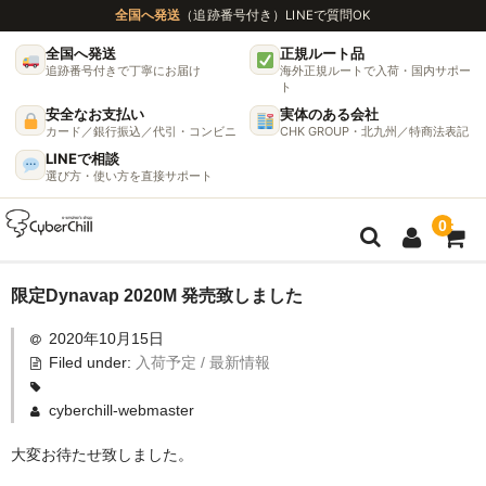
全国へ発送
（追跡番号付き）
LINEで質問OK
全国へ発送
正規ルート品
追跡番号付きで丁寧にお届け
海外正規ルートで入荷・国内サポー
ト
安全なお支払い
実体のある会社
カード／銀行振込／代引・コンビニ
CHK GROUP・北九州／特商法表記
LINEで相談
選び方・使い方を直接サポート
0
ガイド
限定Dynavap 2020M 発売致しました
2020年10月15日
🌫 ヴェポライザー機種比較ガイド
Filed under:
入荷予定 / 最新情報
DynaVap完全ガイド
cyberchill-webmaster
グラインダー完全ガイド
大変お待たせ致しました。
挽き方で味が変わる理由