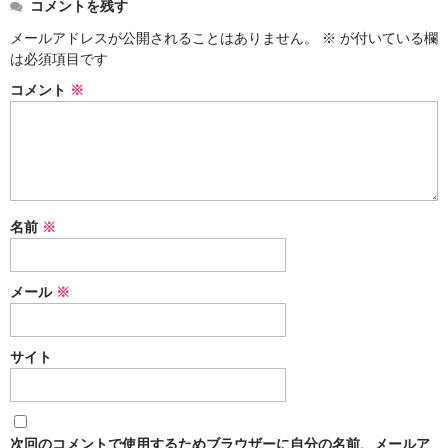
コメントを残す
Social Smoke
メールアドレスが公開されることはありません。
※
が付いている欄
は必須項目です
Eternal Smoke
コメント
※
Starbuzz
FML
FUMARI
名前
※
Ugly
NirvanaSuperShisha
メール
※
SEBERO
サイト
SPLIT
Azure
次回のコメントで使用するためブラウザーに自分の名前、メールア