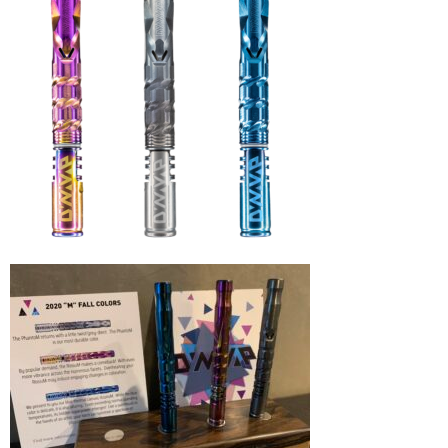
シーシャ
Hookahs
CyberChill
НА ГРАНИ (NA GRANI)
SHISHABUCKS
dschinni
Oduman
Kaloud
Khalil Mamoon
VZ
RF