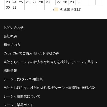
23
24
25
26
27
28
29
27
28
29
30
ZEUS
30
31
(
発送業務休日)
H R
storz-bickel
お問い合わせ
DOTMOD
会社概要
Arizer
初めての方
CyberChillでご購入頂いたお客様の声
Tinymight
当社からシーシャの仕入れや卸売りを検討するシーシャ屋様へ
Dynavap
採用情報
Dynavap本体
シーシャ(水タバコ)用語集
Dynavapパーツ
当社とお取引をご検討の経営者様/シーシャ屋開業の無料相談
IH
シーシャ屋開業について
グラインダー
シーシャ業界ガイド