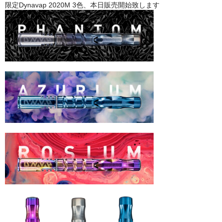
限定Dynavap 2020M 3色、本日販売開始致します
シーシャ炭の選び方
マウスピースの選び方
シーシャの始め方
BFG Dani（バッテリー不要ヴェポ）
BFGセット（一式）
BFGステム（本体のみ）
BFGパーツ
業務用補充オーダー
入荷予定 / 最新情報
予約