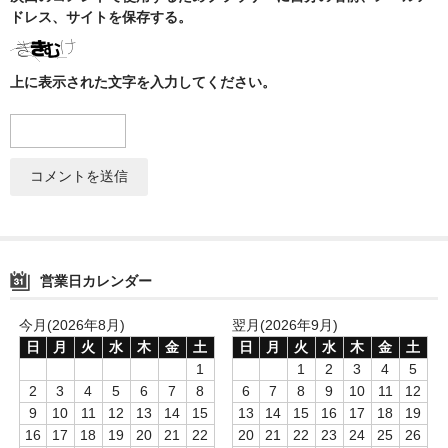
ZOMO
ドレス、サイトを保存する。
Tangiers
上に表示された文字を入力してください。
マウスピース
トング
ベース（花瓶）
シーシャ 炭
ホース
営業日カレンダー
LED
今月(2026年8月)
翌月(2026年9月)
ヴェポライザー
日
月
火
水
木
金
土
日
月
火
水
木
金
土
1
1
2
3
4
5
PAX
2
3
4
5
6
7
8
6
7
8
9
10
11
12
9
10
11
12
13
14
15
13
14
15
16
17
18
19
DAVINCI
16
17
18
19
20
21
22
20
21
22
23
24
25
26