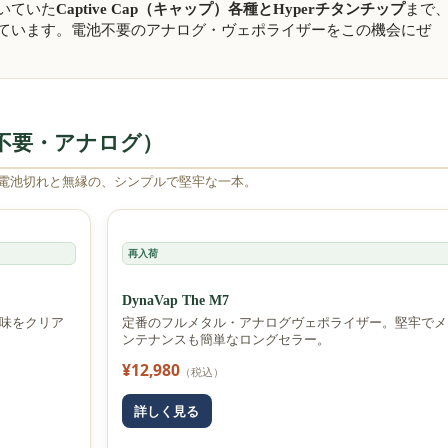
いていた
Captive Cap（キャップ）各種とHyperチタンチップ
まで
ています。電池不要のアナログ・ヴェポライザーをこの機会にぜ
電池不要・アナログ）
。電池切れと無縁の、シンプルで堅牢な一本。
再入荷
DynaVap The M7
味をクリア
定番のフルメタル・アナログヴェポライザー。堅牢でメ
ンテナンスも簡単なロングセラー。
¥12,980
（税込）
詳しく見る