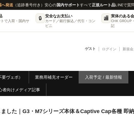
国へ発送
（追跡番号付き）
安心の
国内サポート
すべて
正規ルート品
LINEで質
品
安全なお支払い
実体のある
🔒
🏬
ートで入荷・国内サ
カード／銀行振込／代引・コン
CHK GRO
ビニ
記
ゲスト
ログイン
新規会
リー不要ヴェポ）
業務用補充オーダー
入荷予定 / 最新情報
心者向けメディア記事
ました｜G3・M7シリーズ本体＆Captive Cap各種 即