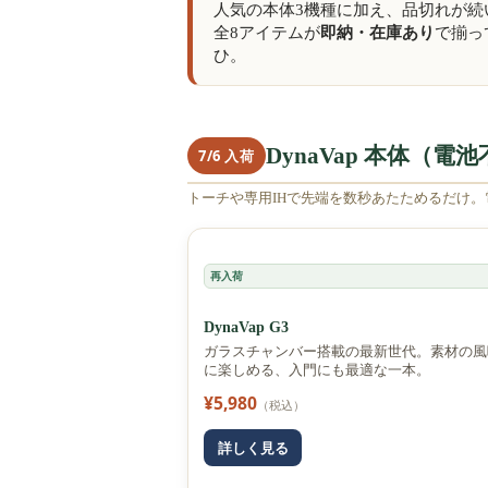
人気の本体3機種に加え、品切れが続
全8アイテムが
即納・在庫あり
で揃っ
ひ。
DynaVap 本体（
7/6 入荷
トーチや専用IHで先端を数秒あたためるだけ
再入荷
DynaVap G3
ガラスチャンバー搭載の最新世代。素材の風
に楽しめる、入門にも最適な一本。
¥5,980
（税込）
詳しく見る