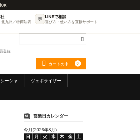
問OK
会社
LINEで相談
💬
UP・北九州／特商法表
選び方・使い方を直接サポート
員登録
0
カートの中
シーシャ
ヴェポライザー
納
営業日カレンダー
今月(2026年8月)
日
月
火
水
木
金
土