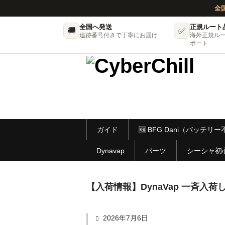
全
全国へ発送
正規ルート
🚚
✅
追跡番号付きで丁寧にお届け
海外正規ル
ポート
ガイド
🆕 BFG Dani（バッテ
Dynavap
パーツ
シーシャ初
【入荷情報】DynaVap 一斉入荷し
2026年7月6日