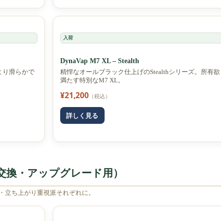
入荷
DynaVap M7 XL – Stealth
より滑らかで
精悍なオールブラック仕上げのStealthシリーズ。所有欲
満たす特別なM7 XL。
¥21,200
（税込）
詳しく見る
交換・アップグレード用）
・立ち上がり重視派それぞれに。