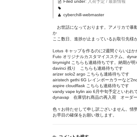
Filed under:
入荷予定 / 最新情報
cyberchill-webmaster
お世話になっております。アメリカで暴動
か
ここ数日、進捗が止まっているお取引先様
Lotus キャップを作るのに2週間ぐらいは
Futo オリジナルカスタマイスステム、dy
tinymight こちらも連絡待ちです。納
davinci 残り こちらも連絡待ちです
arizer solo2 argo こちらも連絡待ちです
airistech gethi 6G レインボーカ
aspire cloudflask こちらも連絡待ちです
vandy vape kylin aio 6月中旬予定といわ
dynavap 在庫切れ商品の再入荷 オー
色々お待たせして申し訳ございません。情
お早目の確保をお願い致します。
コメントを残す