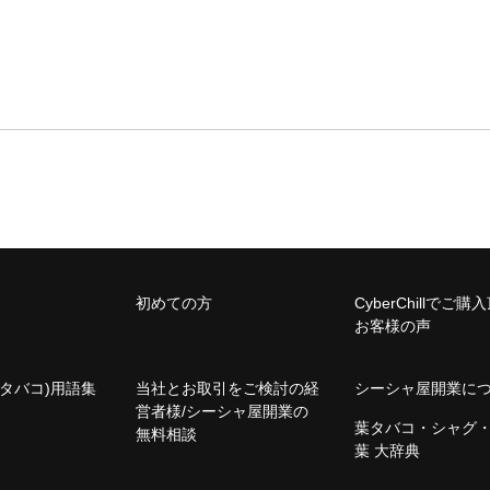
初めての方
CyberChillでご
お客様の声
タバコ)用語集
当社とお取引をご検討の経
シーシャ屋開業に
営者様/シーシャ屋開業の
葉タバコ・シャグ
無料相談
葉 大辞典