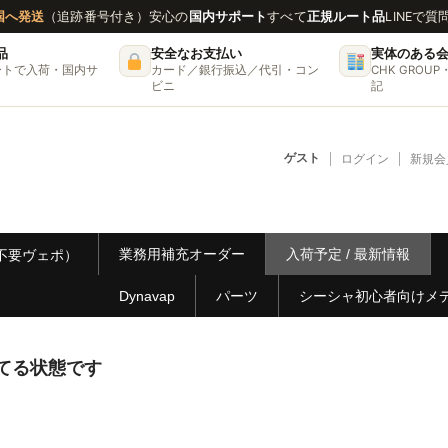
国へ発送
（追跡番号付き）
安心の
国内サポート
すべて
正規ルート品
LINEで質
品
安全なお支払い
実体のある
ートで入荷・国内サ
カード／銀行振込／代引・コン
CHK GRO
ビニ
記
ゲスト
ログイン
新規会
業務用補充オーダー
入荷予定 / 最新情報
ー不要ヴェポ）
Dynavap
パーツ
シーシャ初心者向けメ
てる状態です