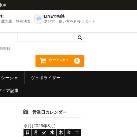
問OK
会社
LINEで相談
UP・北九州／特商法表
選び方・使い方を直接サポート
員登録
カートの中
0
シーシャ
ヴェポライザー
ディア記事
営業日カレンダー
今月(2026年8月)
日
月
火
水
木
金
土