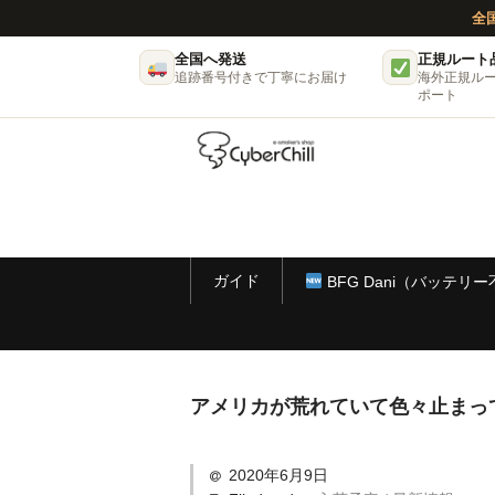
全
全国へ発送
正規ルート
追跡番号付きで丁寧にお届け
海外正規ル
ポート
ガイド
BFG Dani（バッテリ
アメリカが荒れていて色々止まっ
2020年6月9日