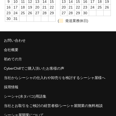
9
10
11
12
13
14
15
13
14
15
16
17
18
19
16
17
18
19
20
21
22
20
21
22
23
24
25
26
Social Smoke
23
24
25
26
27
28
29
27
28
29
30
30
31
Eternal Smoke
(
発送業務休日)
Starbuzz
お問い合わせ
FML
会社概要
FUMARI
初めての方
Ugly
CyberChillでご購入頂いたお客様の声
NirvanaSuperShisha
当社からシーシャの仕入れや卸売りを検討するシーシャ屋様へ
SEBERO
採用情報
SPLIT
シーシャ(水タバコ)用語集
当社とお取引をご検討の経営者様/シーシャ屋開業の無料相談
Azure
シーシャ屋開業について