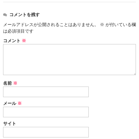
シーシャ
Hookahs
コメントを残す
メールアドレスが公開されることはありません。
※
が付いている欄
CyberChill
は必須項目です
НА ГРАНИ (NA GRANI)
コメント
※
SHISHABUCKS
dschinni
Oduman
名前
※
Kaloud
メール
※
Khalil Mamoon
VZ
サイト
RF