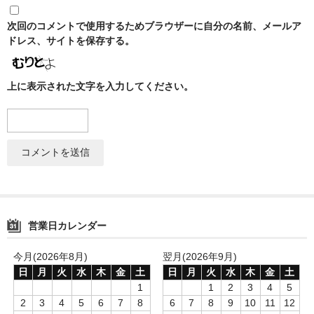
NOMAD
次回のコメントで使用するためブラウザーに自分の名前、メールア
ドレス、サイトを保存する。
Mamay Custom
MEXANIKA
上に表示された文字を入力してください。
Maklaud
HMS
ボウル(ハガル）
シーシャフレーバー
ChillCloud(チルクラウド）
営業日カレンダー
AL FAKHER(アルファーヘル）
今月(2026年8月)
翌月(2026年9月)
日
月
火
水
木
金
土
日
月
火
水
木
金
土
オデュマン
1
1
2
3
4
5
2
3
4
5
6
7
8
6
7
8
9
10
11
12
Cobra Blanc