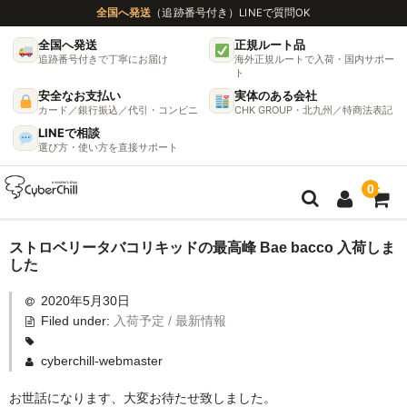
全国へ発送
（追跡番号付き）
LINEで質問OK
全国へ発送
正規ルート品
追跡番号付きで丁寧にお届け
海外正規ルートで入荷・国内サポー
ト
安全なお支払い
実体のある会社
カード／銀行振込／代引・コンビニ
CHK GROUP・北九州／特商法表記
LINEで相談
選び方・使い方を直接サポート
0
ガイド
ストロベリータバコリキッドの最高峰 Bae bacco 入荷しま
した
🌫 ヴェポライザー機種比較ガイド
2020年5月30日
Filed under:
入荷予定 / 最新情報
DynaVap完全ガイド
グラインダー完全ガイド
cyberchill-webmaster
お世話になります、大変お待たせ致しました。
挽き方で味が変わる理由