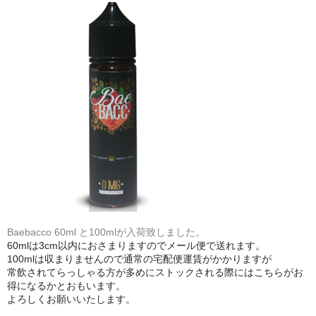
シーシャ炭の選び方
マウスピースの選び方
シーシャの始め方
BFG Dani（バッテリー不要ヴェポ）
BFGセット（一式）
BFGステム（本体のみ）
BFGパーツ
業務用補充オーダー
Baebacco 60ml と100mlが入荷致しました。
60mlは3cm以内におさまりますのでメール便で送れます。
100mlは収まりませんので通常の宅配便運賃がかかりますが
入荷予定 / 最新情報
常飲されてらっしゃる方が多めにストックされる際にはこちらがお
得になるかとおもいます。
予約
よろしくお願いいたします。