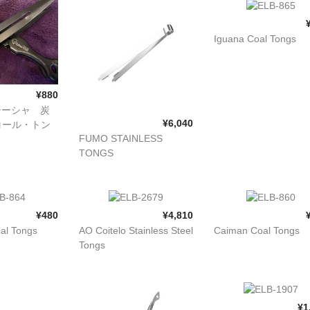
Iguana Coal Tongs
¥880
l シーシャ 炭
¥6,040
コール・トン
FUMO STAINLESS
TONGS
¥480
¥4,810
al Tongs
AO Coitelo Stainless Steel
Caiman Coal Tongs
Tongs
¥1