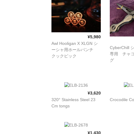
¥5,980
Awl Hooligan X XLGN シ
CyberChil
ーシャ用ホールパンチ
専用 チャ
クックピック
グ
¥3,620
320° Stainless Steel 23
Crocodile Co
Cm tongs
¥1,430