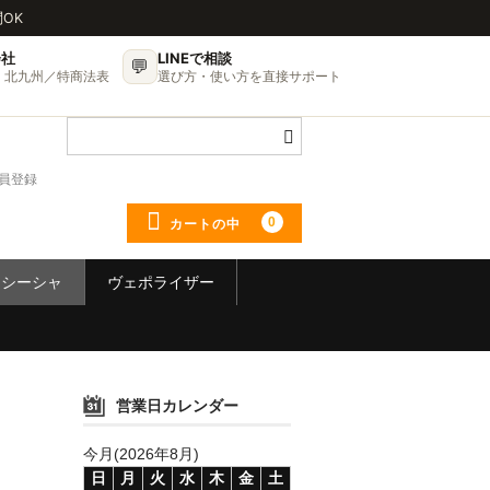
問OK
会社
LINEで相談
💬
UP・北九州／特商法表
選び方・使い方を直接サポート
員登録
0
カートの中
シーシャ
ヴェポライザー
営業日カレンダー
今月(2026年8月)
日
月
火
水
木
金
土