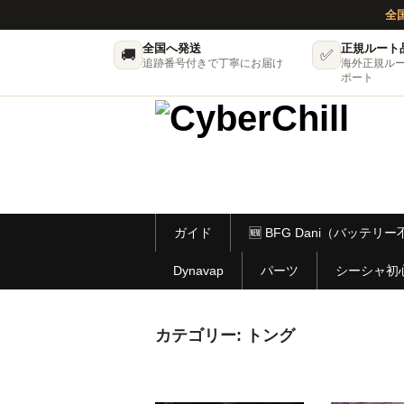
全
全国へ発送
正規ルート
🚚
✅
追跡番号付きで丁寧にお届け
海外正規ル
ポート
ガイド
🆕 BFG Dani（バッテ
Dynavap
パーツ
シーシャ初
カテゴリー:
トング