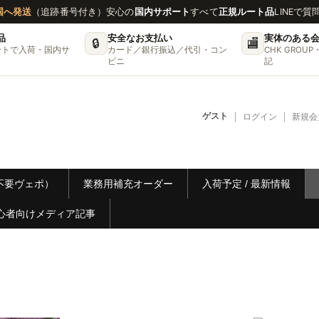
国へ発送
（追跡番号付き）
安心の
国内サポート
すべて
正規ルート品
LINEで質
品
安全なお支払い
実体のある
🔒
🏬
ートで入荷・国内サ
カード／銀行振込／代引・コン
CHK GRO
ビニ
記
ゲスト
ログイン
新規会
リー不要ヴェポ）
業務用補充オーダー
入荷予定 / 最新情報
心者向けメディア記事