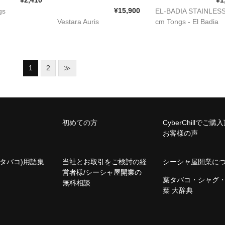
¥2,410
¥1
¥15,900
gs
EL-BADIA STAINLESS
Vestara Auris
cm Tongs - El Badia
1
2
≫
初めての方
CyberChillでご
お客様の声
タバコ)用語集
当社とお取引をご検討の経
シーシャ屋開業に
営者様/シーシャ屋開業の
葉タバコ・シャグ
無料相談
葉 大辞典