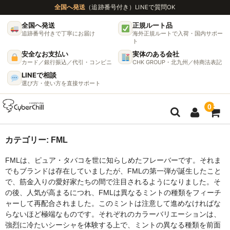
全国へ発送
（追跡番号付き）
LINEで質問OK
全国へ発送
正規ルート品
追跡番号付きで丁寧にお届け
海外正規ルートで入荷・国内サポー
ト
安全なお支払い
実体のある会社
カード／銀行振込／代引・コンビニ
CHK GROUP・北九州／特商法表記
LINEで相談
選び方・使い方を直接サポート
0
ガイド
カテゴリー:
FML
FMLは、ピュア・タバコを世に知らしめたフレーバーです。それま
🌫 ヴェポライザー機種比較ガイド
でもブランドは存在していましたが、FMLの第一弾が誕生したこと
で、筋金入りの愛好家たちの間で注目されるようになりました。そ
DynaVap完全ガイド
の後、人気が高まるにつれ、FMLは異なるミントの種類をフィーチ
ャーして再配合されました。このミントは注意して進めなければな
グラインダー完全ガイド
らないほど極端なものです。それぞれのカラーバリエーションは、
強烈に冷たいシーシャを体験する上で、ミントの異なる種類を前面
挽き方で味が変わる理由