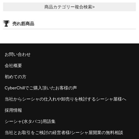
NOMAD
商品カテゴリー複合検索>
Mamay Custom
売れ筋商品
MEXANIKA
Maklaud
お問い合わせ
HMS
会社概要
ボウル(ハガル）
初めての方
シーシャフレーバー
CyberChillでご購入頂いたお客様の声
ChillCloud(チルクラウド）
当社からシーシャの仕入れや卸売りを検討するシーシャ屋様へ
AL FAKHER(アルファーヘル）
採用情報
シーシャ(水タバコ)用語集
オデュマン
当社とお取引をご検討の経営者様/シーシャ屋開業の無料相談
Cobra Blanc