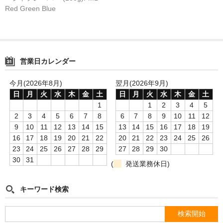
シーシャ
Red Green Blue
Hookahs
CyberChill
営業日カレンダー
НА ГРАНИ (NA GRANI)
今月(2026年8月)
翌月(2026年9月)
SHISHABUCKS
日
月
火
水
木
金
土
日
月
火
水
木
金
土
1
1
2
3
4
5
dschinni
2
3
4
5
6
7
8
6
7
8
9
10
11
12
9
10
11
12
13
14
15
13
14
15
16
17
18
19
Oduman
16
17
18
19
20
21
22
20
21
22
23
24
25
26
Kaloud
23
24
25
26
27
28
29
27
28
29
30
30
31
(
発送業務休日)
Khalil Mamoon
キーワード検索
VZ
RF