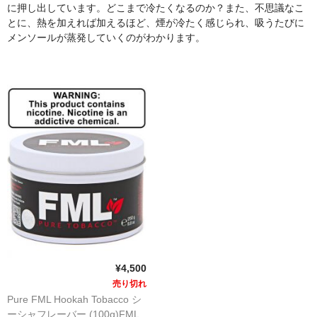
に押し出しています。どこまで冷たくなるのか？また、不思議なこ
とに、熱を加えれば加えるほど、煙が冷たく感じられ、吸うたびに
シーシャ炭の選び方
メンソールが蒸発していくのがわかります。
マウスピースの選び方
シーシャの始め方
BFG Dani（バッテリー不要ヴェポ）
BFGセット（一式）
BFGステム（本体のみ）
BFGパーツ
業務用補充オーダー
入荷予定 / 最新情報
¥4,500
売り切れ
予約
Pure FML Hookah Tobacco シ
ーシャフレーバー (100g)FML