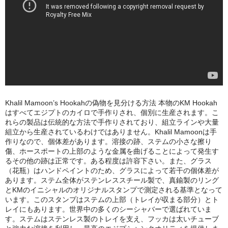
NOMAD
Mamay Custom
MEXANIKA
Maklaud
HMS
Khalil Mamoon’s Hookahの偽物を見分ける方法 本物のKM Hookah
はすべてエジプトのカイロで手作りされ、個別に生産されます。こ
ボウル(ハガル）
れらの製品は伝統的な方法で手作りされており、組立ラインや大量
組立から生産されているわけではありません。Khalil Mamoonは手
シーシャフレーバー
作りなので、個体差があります。溶接の跡、ステムの小さな擦り
傷、ホースポートの上部のような金属を曲げることによって発生す
ChillCloud(チルクラウド）
るその他の跡は正常です。ある程度は許容下さい。また、グラス
（花瓶）はハンドペイントのため、グラスによって若干の個体差が
AL FAKHER(アルファーヘル）
あります。ステム全体がステンレススチール製で、真鍮製のリング
とKMのイニシャルのオリジナルスタンプで測定される基準となって
います。このスタンプはステムの上部（トレイが収まる部分）とト
オデュマン
レイにもあります。世界中の多くのシーシャバーで選ばれていま
す。ステムはステンレス製のトレイを支え、フッカは太いチューブ
Cobra Blanc