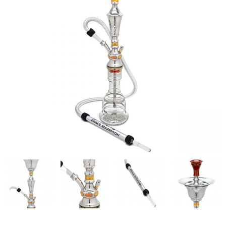
シーシャ炭の選び方
マウスピースの選び方
シーシャの始め方
BFG Dani（バッテリー不要ヴェポ）
BFGセット（一式）
BFGステム（本体のみ）
BFGパーツ
業務用補充オーダー
入荷予定 / 最新情報
予約