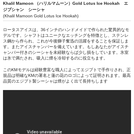
シーシャ
Khalil Mamoon （ハリルマムーン）Gold Lotus Ice Hookah エ
ジプシャン シーシャ
Hookahs
(Khalil Mamoon Gold Lotus Ice Hookah)
CyberChill
ロータスアイスは、36インチのハンドメイドで作られた驚異的なモ
デルです。シャフトはユニークなエッチングを特徴とし、ステンレ
НА ГРАНИ (NA GRANI)
ス鋼から作られ、これが今後獅子奮迅の活躍をすることを保証しま
す。またアイスチャンバーを備えています。もしあなたがアイスチ
SHISHABUCKS
ャンバー付きのシーシャを未経験ならば少し損をしています。氷室
は氷で満たされ、吸入に煙を冷却するのに役立ちます。
dschinni
このKMモデルは経験豊富な職人によってエジプトで手作りされ、正
規品は明確なKMの署名と蓮の花のロゴによって証明されます。最高
Oduman
品質のエジプト製シーシャは煙がよく出て長持ちします
Kaloud
Khalil Mamoon
VZ
RF