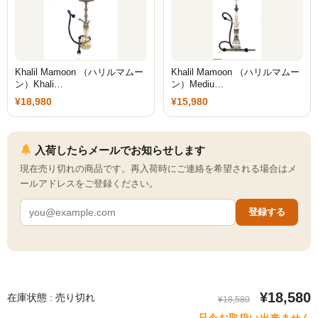
Simrell Collection
HIGHER LEVEL
Khalil Mamoon （ハリルマムー
Khalil Mamoon （ハリルマムー
Futo
ン）Khali…
ン）Mediu…
¥18,980
¥15,980
MMW
パーツ
入荷したらメールでお知らせします
現在売り切れの商品です。再入荷時にご連絡を希望される場合はメ
シーシャ初心者向けメディア記事
ールアドレスをご登録ください。
ゆっくり解説
登録する
自宅シーシャ
シーシャフレーバーレビュー
シーシャ機材
¥18,580
在庫状態 : 売り切れ
¥18,580