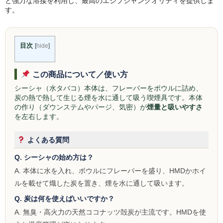
と強力な溶接を利用し、最高のエジプシャンクオリティを提供しま
す。
Social Smoke
Eternal Smoke
目次
[
hide
]
Starbuzz
この商品について／使い方
FML
シーシャ（水タバコ）本体は、フレーバーをボウルに詰め、
炭の熱で熱して生じる煙を水に通して吸う喫煙具です。本体
FUMARI
の作り（ダウンステムやパージ、気密）が
煙量と吸いやすさ
を左右します。
Ugly
よくある質問
NirvanaSuperShisha
Q. シーシャの始め方は？
SEBERO
A. 本体に水を入れ、ボウルにフレーバーを盛り、HMDかホイ
SPLIT
ルを載せて熾した炭を置き、煙を水に通して吸います。
Q. 炭は何を使えばいいですか？
Azure
A. 無臭・高火力の天然ココナッツ殻炭が主流です。HMDを使