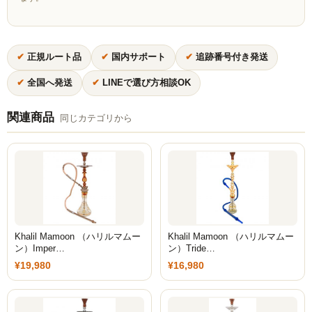
ZEUS
H R
✔
正規ルート品
✔
国内サポート
✔
追跡番号付き発送
storz-bickel
✔
全国へ発送
✔
LINEで選び方相談OK
DOTMOD
関連商品
同じカテゴリから
Arizer
Tinymight
Dynavap
Dynavap本体
Khalil Mamoon （ハリルマムー
Khalil Mamoon （ハリルマムー
Dynavapパーツ
ン）Imper…
ン）Tride…
¥19,980
¥16,980
IH
グラインダー