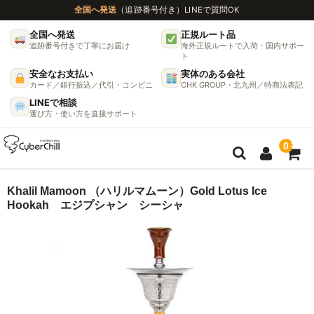
全国へ発送
（追跡番号付き）
LINEで質問OK
全国へ発送
正規ルート品
追跡番号付きで丁寧にお届け
海外正規ルートで入荷・国内サポー
ト
安全なお支払い
実体のある会社
カード／銀行振込／代引・コンビニ
CHK GROUP・北九州／特商法表記
LINEで相談
選び方・使い方を直接サポート
0
ガイド
Khalil Mamoon （ハリルマムーン）Gold Lotus Ice
Hookah エジプシャン シーシャ
🌫 ヴェポライザー機種比較ガイド
DynaVap完全ガイド
グラインダー完全ガイド
挽き方で味が変わる理由