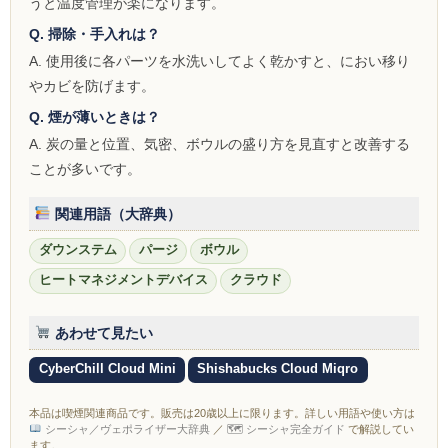
うと温度管理が楽になります。
ZOMO
Q. 掃除・手入れは？
Tangiers
A. 使用後に各パーツを水洗いしてよく乾かすと、におい移り
やカビを防げます。
マウスピース
Q. 煙が薄いときは？
トング
A. 炭の量と位置、気密、ボウルの盛り方を見直すと改善する
ことが多いです。
ベース（花瓶）
シーシャ 炭
関連用語（大辞典）
ダウンステム
パージ
ボウル
ホース
ヒートマネジメントデバイス
クラウド
LED
あわせて見たい
ヴェポライザー
CyberChill Cloud Mini
Shishabucks Cloud Miqro
PAX
本品は喫煙関連商品です。販売は20歳以上に限ります。詳しい用語や使い方は
DAVINCI
シーシャ／ヴェポライザー大辞典
／
🗺 シーシャ完全ガイド
で解説してい
ます。