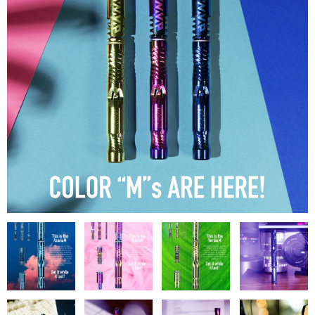
シーシャ炭の選び方
マウスピースの選び方
シーシャの始め方
BFG Dani（バッテリー不要ヴェポ）
BFGセット（一式）
BFGステム（本体のみ）
BFGパーツ
業務用補充オーダー
入荷予定 / 最新情報
予約