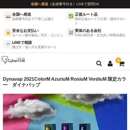
全国へ発送
（追跡番号付き）
LINEで質問OK
全国へ発送
正規ルート品
追跡番号付きで丁寧にお届け
海外正規ルートで入荷・国内サポー
ト
安全なお支払い
実体のある会社
カード／銀行振込／代引・コンビニ
CHK GROUP・北九州／特商法表記
LINEで相談
選び方・使い方を直接サポート
0
ガイド
Dynavap 2021ColorM AzuriuM RosiuM VerdiuM 限定カラ
ー ダイナバップ
🌫 ヴェポライザー機種比較ガイド
DynaVap完全ガイド
グラインダー完全ガイド
挽き方で味が変わる理由