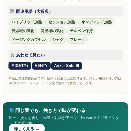
ZEUS
関連用語（大辞典）
H R
ハイブリッド加熱
セッション加熱
オンデマンド加熱
storz-bickel
低温域の気化
高温域の気化
テルペン保持
ドージングカプセル
シャグ
フレーク
DOTMOD
Arizer
あわせて見たい
MIGHTY+
VENTY
Arizer Solo III
Tinymight
Dynavap
本品は喫煙関連商品です。販売は20歳以上に限ります。詳しい用語や使い方は
葉タバコ・シャグ・パイプ葉 大辞典
で解説しています。
Dynavap本体
Dynavapパーツ
同じ葉でも、挽き方で味が変わる
IH
均一に挽くと香り・煙量・効率がアップ。Flower Mill グラインダ
ー 予約受付中
グラインダー
詳しく見る →