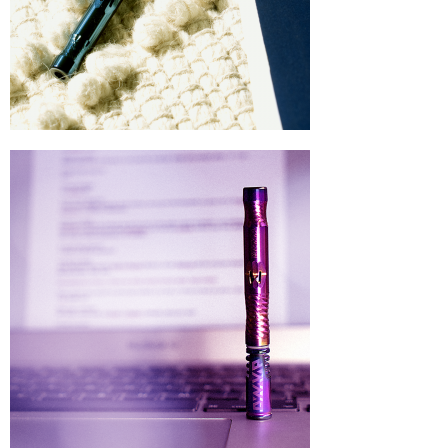
NOMAD
Mamay Custom
MEXANIKA
Maklaud
HMS
ボウル(ハガル）
シーシャフレーバー
ChillCloud(チルクラウド）
AL FAKHER(アルファーヘル）
オデュマン
Cobra Blanc