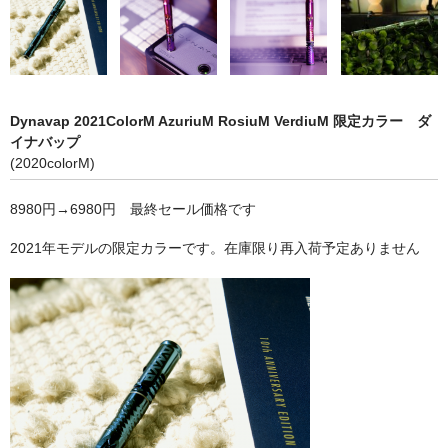
シーシャ
Hookahs
CyberChill
Dynavap 2021ColorM AzuriuM RosiuM VerdiuM 限定カラー ダ
НА ГРАНИ (NA GRANI)
イナバップ
(2020colorM)
SHISHABUCKS
8980円→6980円 最終セール価格です
dschinni
2021年モデルの限定カラーです。在庫限り再入荷予定ありません
Oduman
Kaloud
Khalil Mamoon
VZ
RF