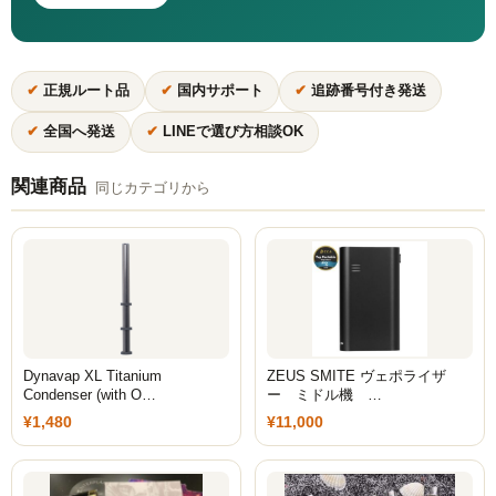
Simrell Collection
HIGHER LEVEL
✔
正規ルート品
✔
国内サポート
✔
追跡番号付き発送
Futo
✔
全国へ発送
✔
LINEで選び方相談OK
MMW
関連商品
同じカテゴリから
パーツ
シーシャ初心者向けメディア記事
ゆっくり解説
自宅シーシャ
Dynavap XL Titanium
ZEUS SMITE ヴェポライザ
Condenser (with O…
ー ミドル機 …
シーシャフレーバーレビュー
¥1,480
¥11,000
シーシャ機材