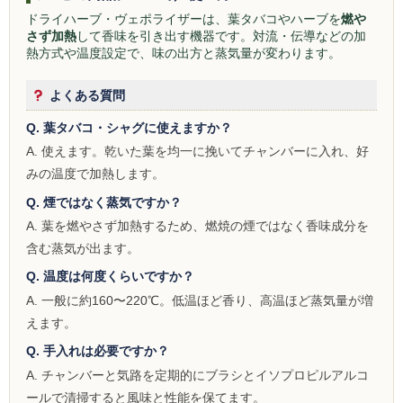
ZOMO
ドライハーブ・ヴェポライザーは、葉タバコやハーブを
燃や
さず加熱
して香味を引き出す機器です。対流・伝導などの加
Tangiers
熱方式や温度設定で、味の出方と蒸気量が変わります。
マウスピース
よくある質問
トング
Q. 葉タバコ・シャグに使えますか？
A. 使えます。乾いた葉を均一に挽いてチャンバーに入れ、好
ベース（花瓶）
みの温度で加熱します。
シーシャ 炭
Q. 煙ではなく蒸気ですか？
A. 葉を燃やさず加熱するため、燃焼の煙ではなく香味成分を
ホース
含む蒸気が出ます。
LED
Q. 温度は何度くらいですか？
A. 一般に約160〜220℃。低温ほど香り、高温ほど蒸気量が増
ヴェポライザー
えます。
PAX
Q. 手入れは必要ですか？
A. チャンバーと気路を定期的にブラシとイソプロピルアルコ
DAVINCI
ールで清掃すると風味と性能を保てます。