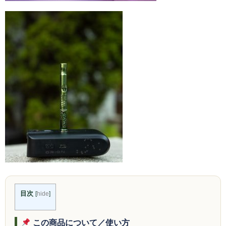
Social Smoke
Eternal Smoke
Starbuzz
FML
FUMARI
Ugly
NirvanaSuperShisha
SEBERO
SPLIT
目次
[
hide
]
Azure
この商品について／使い方