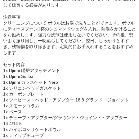
ZOMO
して延長する必要があります。
Tangiers
注意事項
クリーニングについて ボウルはお湯で洗うことができます。ボウル
マウスピース
にティースプーン1杯のシュマンドウェグを入れ、熱湯をかけること
をお勧めします。強力な洗剤は使用しないでください。その後、勢
トング
いよく振り回し、一晩蒸らしてください。翌日、しっかりとすす
ぎ、残留物を取り除きます。定期的にお手入れすることをおすすめ
します。
ベース（花瓶）
セット内容
シーシャ 炭
1x Djinni 暖炉アタッチメント
1x Djinni Seflex
ホース
1x Djinni ガラスヘッド Nero
1x シリコンヘッドガスケット
LED
1x カーボンプレート
1x ツーピース・ヘッド・アダプター 18.8 グランド・ジョイント
ヴェポライザー
1x スモークコラム
1x ベース
1x チューブ・アダプター/グラウンド・ジョイント・アダプター
PAX
14.4/14.5
1x ハイボロシリケートボウル
DAVINCI
1x ディップチューブ