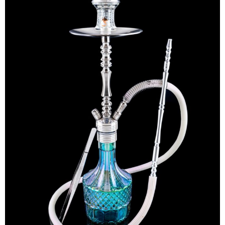
シーシャ炭の選び方
マウスピースの選び方
シーシャの始め方
BFG Dani（バッテリー不要ヴェポ）
BFGセット（一式）
BFGステム（本体のみ）
BFGパーツ
業務用補充オーダー
入荷予定 / 最新情報
予約