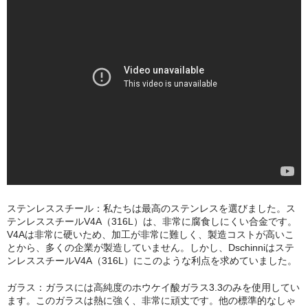
NOMAD
Mamay Custom
MEXANIKA
Maklaud
HMS
ボウル(ハガル）
シーシャフレーバー
ステンレススチール：私たちは最高のステンレスを選びました。ス
ChillCloud(チルクラウド）
テンレススチールV4A（316L）は、非常に腐食しにくい合金です。
V4Aは非常に硬いため、加工が非常に難しく、製造コストが高いこ
AL FAKHER(アルファーヘル）
とから、多くの企業が製造していません。しかし、Dschinniはステ
ンレススチールV4A（316L）にこのような利点を求めていました。
オデュマン
ガラス：ガラスには高純度のホウケイ酸ガラス3.3のみを使用してい
ます。このガラスは熱に強く、非常に頑丈です。他の標準的なしゃ
Cobra Blanc