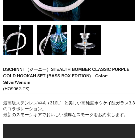
シーシャ
Hookahs
CyberChill
НА ГРАНИ (NA GRANI)
SHISHABUCKS
dschinni
DSCHINNI （ジーニー）STEALTH BOMBER CLASSIC PURPLE
GOLD HOOKAH SET (BASS BOX EDITION) Color:
Oduman
Silver/Venom
(HO9062-FS)
Kaloud
最高級ステンレスV4A（316L）と美しい高純度ホウケイ酸ガラス3.3
Khalil Mamoon
のコラボレーション。
最新のスモークギアでおいしい濃厚なスモークをお約束します。
VZ
RF