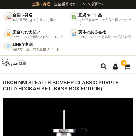
全国へ発送
（追跡番号付き）
LINEで質問OK
全国へ発送
正規ルート品
追跡番号付きで丁寧にお届け
海外正規ルートで入荷・国内サポー
ト
安全なお支払い
実体のある会社
カード／銀行振込／代引・コンビニ
CHK GROUP・北九州／特商法表記
LINEで相談
選び方・使い方を直接サポート
0
ガイド
DSCHINNI STEALTH BOMBER CLASSIC PURPLE
GOLD HOOKAH SET (BASS BOX EDITION)
🌫 ヴェポライザー機種比較ガイド
DynaVap完全ガイド
グラインダー完全ガイド
挽き方で味が変わる理由