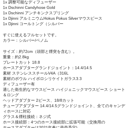
1x 調整可能なディフューザー
ZEUS
1x Dschinni Candyhose Gold
1x Dschinni アンチキンクスプリング
H R
1x Djinni アルミニウムHokus Pokus Silverマウスピース
1x Djinni コールトング（シルバー
storz-bickel
すぐに使えるフルセットです。
カラー：シルバー/ベノム
DOTMOD
サイズ：約72cm（頭部と煙突を含む）。
Arizer
重量：約2.8kg
プレートカット 18.8
Tinymight
ホースアダプターグランドジョイント：14.4/14.5
素材 ステンレススチールV4A（316L
Dynavap
素材のボウル ハイボロシリケイトガラス3.3
ディフューザー有
Dynavap本体
適した衛生的なマウスピース ハイジェニックマウスピース ショート
＆ロング
ヘッドアダプター 2ピース、18/8カット
Dynavapパーツ
チューブアダプター 14.4/14.5グランドジョイント、全てのキャンデ
ィホースに対応
IH
グラス＆煙柱接続：ネジ式
ホース接続部：4つのホース接続部に拡張可能（交換用の
グラインダー
ホースアダプターは2021年春に発売予定)