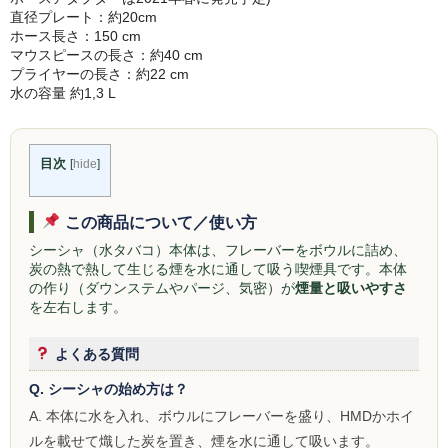
直径プレート：約20cm
Simrell Collection
ホース長さ：150 cm
マウスピースの長さ：約40 cm
プライヤーの長さ：約22 cm
HIGHER LEVEL
水の容量 約1,3 L
Futo
MMW
目次
[
hide
]
パーツ
この商品について／使い方
シーシャ初心者向けメディア記事
シーシャ（水タバコ）本体は、フレーバーをボウルに詰め、
炭の熱で熱して生じる煙を水に通して吸う喫煙具です。本体
ゆっくり解説
の作り（ダウンステムやパージ、気密）が
煙量と吸いやすさ
を左右します。
自宅シーシャ
よくある質問
シーシャフレーバーレビュー
Q. シーシャの始め方は？
シーシャ機材
A. 本体に水を入れ、ボウルにフレーバーを盛り、HMDかホイ
ルを載せて熾した炭を置き、煙を水に通して吸います。