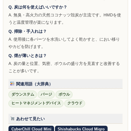
シーシャ屋開業について
Q. 炭は何を使えばいいですか？
A. 無臭・高火力の天然ココナッツ殻炭が主流です。HMDを使
うと温度管理が楽になります。
Q. 掃除・手入れは？
A. 使用後に各パーツを水洗いしてよく乾かすと、におい移り
やカビを防げます。
Q. 煙が薄いときは？
A. 炭の量と位置、気密、ボウルの盛り方を見直すと改善する
ことが多いです。
関連用語（大辞典）
ダウンステム
パージ
ボウル
ヒートマネジメントデバイス
クラウド
あわせて見たい
CyberChill Cloud Mini
Shishabucks Cloud Miqro