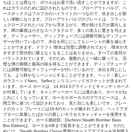
ちほことは異なり、ボウルはお湯で洗い流すことができますが、こ
れはガラスのために設計されたものです。ブローアウトバルブ。ベ
Social Smoke
ースボックスはフカフカのハイライトの一つなので、吹き出しが新
しい体験になります。ブローアウトバルブのプレートは、フラッシ
Eternal Smoke
ュクローズされたバルブから浮き上がり、煙が抜ける穴が露出しま
す。煙の爆発は小さなスペクタクルで、多くの友人に驚きを与えま
Starbuzz
す。ディフューザー。ディップチューブには調整可能なディフュー
ザーが付いているので、水位を同じにしてもシーシャの量を減らす
FML
ことができます。ドラフト 喫水は完璧に調整されており、喫水が大
きすぎて部分的に吸えなくなることはありません。すべての直径が
バランスされています。そのため、複数の人と一緒に吸っても、完
FUMARI
璧な煙の展開と最高の味を得ることができます。ディップチューブ
には調整可能なディフューザーが付いているので、水位を同じにし
Ugly
ても、より静かなシーシャにすることができます。ヘッド：新しい
ガラスヘッドNero、Seflexとシリコンヘッドガスケットが含まれて
NirvanaSuperShisha
います。ホース ホースは、14.4/14.5グラインドとキャンディホース
が付属しています。キャンディーホースには溝があり、ホースがね
SEBERO
じれにくくなっています。ホーカスポーカスのマウスピースは、人
間工学に基づいて設計されており、見た目にも美しいです。プレー
SPLIT
トのカット プレートには18.8のカットが施されており、ヘッドアダ
プターに装着したばかりの新しいモラセスキャッチャーを使用する
ことができます。ホース接続部。Dschinni Stealth Bomber Bass
Azure
Box Editionは、ホースを4本まで延長することができます。そのた
めには、Stealth Bomber Classic専用のホースアダプターを追加購入