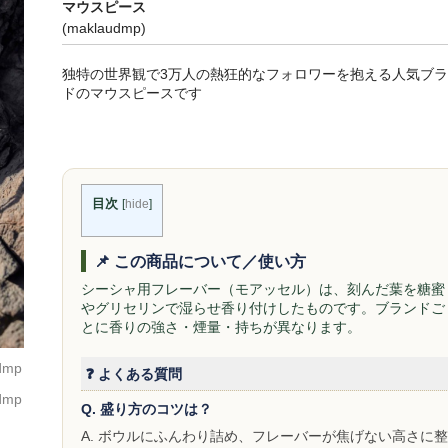
マウスピース
(maklaudmp)
独特の世界観で3万人の熱狂的なフォロワーを抱える人気ブラ
ドのマウスピースです
目次
[
hide
]
📌 この商品について／使い方
シーシャ用フレーバー（モアッセル）は、刻んだ葉を糖蜜
やグリセリンで湿らせ香り付けしたものです。ブランドご
とに香りの強さ・煙量・持ちが異なります。
❓ よくある質問
Q. 盛り方のコツは？
A. ボウルにふんわり詰め、フレーバーが焦げない高さに整