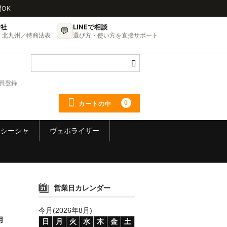
問OK
会社
LINEで相談
💬
UP・北九州／特商法表
選び方・使い方を直接サポート
員登録
0
カートの中
シーシャ
ヴェポライザー
営業日カレンダー
今月(2026年8月)
専用
日
月
火
水
木
金
土