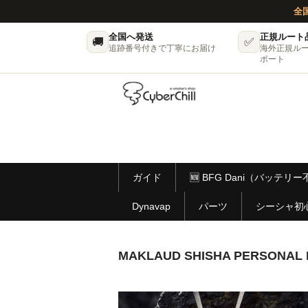
全
全国へ発送
正規ルート
🚚
✅
追跡番号付きで丁寧にお届け
海外正規ル
ポート
ガイド
🆕 BFG Dani（バッテ
Dynavap
パーツ
シーシャ初
MAKLAUD SHISHA PERSO