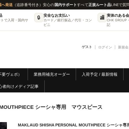
国へ発送
（追跡番号付き）
安心の
国内サポート
すべて
正規ルート品
LINEで質
品
安全なお支払い
実体のある
🔒
🏬
ートで入荷・国内サ
カード／銀行振込／代引・コン
CHK GRO
ビニ
記
ゲスト
ログイン
新規会
リー不要ヴェポ）
業務用補充オーダー
入荷予定 / 最新情報
心者向けメディア記事
NAL MOUTHPIECE シーシャ専用 マウスピース
MAKLAUD SHISHA PERSONAL MOUTHPIECE シーシャ