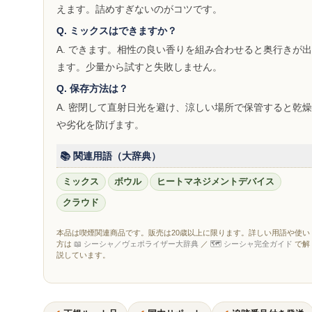
えます。詰めすぎないのがコツです。
Q. ミックスはできますか？
A. できます。相性の良い香りを組み合わせると奥行きが出
ます。少量から試すと失敗しません。
Q. 保存方法は？
A. 密閉して直射日光を避け、涼しい場所で保管すると乾燥
や劣化を防げます。
📚 関連用語（大辞典）
ミックス
ボウル
ヒートマネジメントデバイス
クラウド
本品は喫煙関連商品です。販売は20歳以上に限ります。詳しい用語や使い
方は
📖 シーシャ／ヴェポライザー大辞典
／
🗺 シーシャ完全ガイド
で解
説しています。