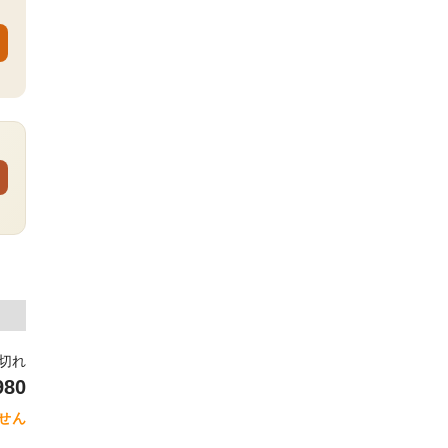
り切れ
980
せん