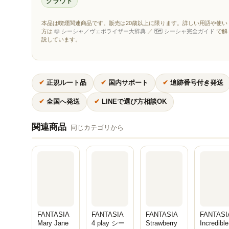
クラウド
本品は喫煙関連商品です。販売は20歳以上に限ります。詳しい用語や使い
方は
📖 シーシャ／ヴェポライザー大辞典
／
🗺 シーシャ完全ガイド
で解
説しています。
✔
正規ルート品
✔
国内サポート
✔
追跡番号付き発送
✔
全国へ発送
✔
LINEで選び方相談OK
関連商品
同じカテゴリから
FANTASIA
FANTASIA
FANTASIA
FANTASI
Mary Jane
4 play シー
Strawberry
Incredible