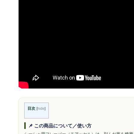
目次
[
hide
]
📌 この商品について／使い方