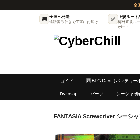
全
全国へ発送
正規ルート
🚚
✅
追跡番号付きで丁寧にお届け
海外正規ル
ポート
ガイド
🆕 BFG Dani（バッテ
Dynavap
パーツ
シーシャ初
FANTASIA Screwdriver