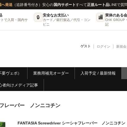
国へ発送
（追跡番号付き）
安心の
国内サポート
すべて
正規ルート品
LINEで質
品
安全なお支払い
実体のある
🔒
🏬
ートで入荷・国内サ
カード／銀行振込／代引・コン
CHK GRO
ビニ
記
ゲスト
ログイン
新規会
リー不要ヴェポ）
業務用補充オーダー
入荷予定 / 最新情報
心者向けメディア記事
 シーシャフレーバー ノンニコチン
FANTASIA Screwdriver シーシャフレーバー ノンニコチン