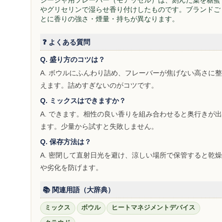
シーシャ用フレーバー（モアッセル）は、刻んだ葉を糖蜜
やグリセリンで湿らせ香り付けしたものです。ブランドご
とに香りの強さ・煙量・持ちが異なります。
❓ よくある質問
Q. 盛り方のコツは？
A. ボウルにふんわり詰め、フレーバーが焦げない高さに整
えます。詰めすぎないのがコツです。
Q. ミックスはできますか？
A. できます。相性の良い香りを組み合わせると奥行きが出
ます。少量から試すと失敗しません。
Q. 保存方法は？
A. 密閉して直射日光を避け、涼しい場所で保管すると乾燥
や劣化を防げます。
📚 関連用語（大辞典）
ミックス
ボウル
ヒートマネジメントデバイス