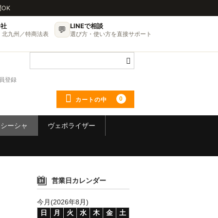
問OK
会社
LINEで相談
💬
UP・北九州／特商法表
選び方・使い方を直接サポート
員登録
0
カートの中
シーシャ
ヴェポライザー
営業日カレンダー
今月(2026年8月)
日
月
火
水
木
金
土