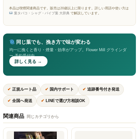
本品は喫煙関連商品です。販売は20歳以上に限ります。詳しい用語や使い方は
Social Smoke
葉タバコ・シャグ・パイプ葉 大辞典
で解説しています。
Eternal Smoke
Starbuzz
同じ葉でも、挽き方で味が変わる
FML
均一に挽くと香り・煙量・効率がアップ。Flower Mill グラインダ
ー 予約受付中
詳しく見る →
FUMARI
Ugly
NirvanaSuperShisha
✔
正規ルート品
✔
国内サポート
✔
追跡番号付き発送
✔
全国へ発送
✔
LINEで選び方相談OK
SEBERO
SPLIT
関連商品
同じカテゴリから
Azure