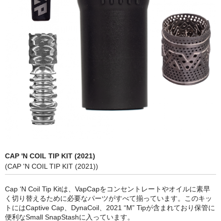
シーシャ炭の選び方
マウスピースの選び方
シーシャの始め方
BFG Dani（バッテリー不要ヴェポ）
BFGセット（一式）
BFGステム（本体のみ）
BFGパーツ
CAP 'N COIL TIP KIT (2021)
業務用補充オーダー
(CAP 'N COIL TIP KIT (2021))
入荷予定 / 最新情報
Cap ‘N Coil Tip Kitは、VapCapをコンセントレートやオイルに素早
く切り替えるために必要なパーツがすべて揃っています。このキッ
予約
トにはCaptive Cap、DynaCoil、2021 “M” Tipが含まれており保管に
便利なSmall SnapStashに入っています。