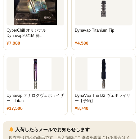
ZOMO
Tangiers
マウスピース
CyberChill オリジナル
Dynavap Titanium Tip
Dynavap2021M 簡…
トング
¥7,980
¥4,580
ベース（花瓶）
シーシャ 炭
ホース
LED
Dynavap アナログヴェポライザ
DynaVap The B2 ヴェポライザ
ー Titan…
ー【予約】
ヴェポライザー
¥17,500
¥8,740
PAX
入荷したらメールでお知らせします
DAVINCI
現在売り切れの商品です。再入荷時にご連絡を希望される場合はメ