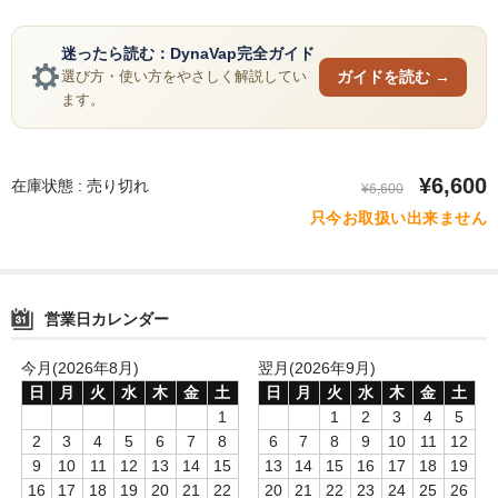
Simrell Collection
迷ったら読む：DynaVap完全ガイド
ガイドを読む →
選び方・使い方をやさしく解説してい
HIGHER LEVEL
ます。
Futo
MMW
¥6,600
在庫状態 : 売り切れ
¥6,600
只今お取扱い出来ません
パーツ
シーシャ初心者向けメディア記事
ゆっくり解説
営業日カレンダー
自宅シーシャ
今月(2026年8月)
翌月(2026年9月)
日
月
火
水
木
金
土
日
月
火
水
木
金
土
シーシャフレーバーレビュー
1
1
2
3
4
5
2
3
4
5
6
7
8
6
7
8
9
10
11
12
シーシャ機材
9
10
11
12
13
14
15
13
14
15
16
17
18
19
16
17
18
19
20
21
22
20
21
22
23
24
25
26