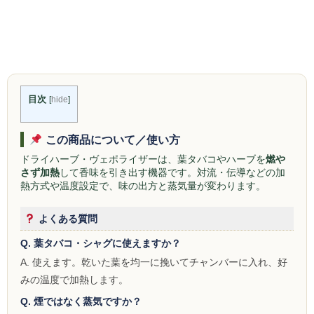
シーシャ
Hookahs
CyberChill
НА ГРАНИ (NA GRANI)
目次
[
hide
]
SHISHABUCKS
この商品について／使い方
dschinni
ドライハーブ・ヴェポライザーは、葉タバコやハーブを
燃や
さず加熱
して香味を引き出す機器です。対流・伝導などの加
Oduman
熱方式や温度設定で、味の出方と蒸気量が変わります。
Kaloud
よくある質問
Khalil Mamoon
Q. 葉タバコ・シャグに使えますか？
A. 使えます。乾いた葉を均一に挽いてチャンバーに入れ、好
VZ
みの温度で加熱します。
RF
Q. 煙ではなく蒸気ですか？