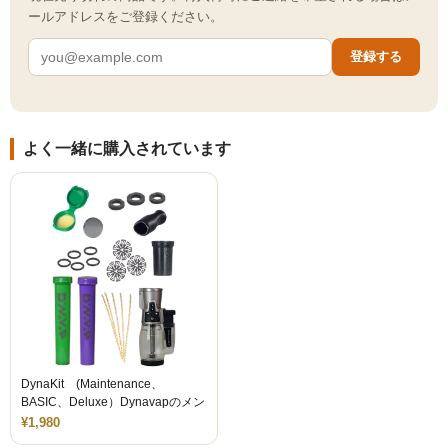
ールアドレスをご登録ください。
ZEUS
登録する
H R
storz-bickel
DOTMOD
よく一緒に購入されています
Arizer
Tinymight
Dynavap
Dynavap本体
Dynavapパーツ
DynaKit (Maintenance、
IH
BASIC、Deluxe）Dynavapのメン
テナンスキット
¥1,980
グラインダー