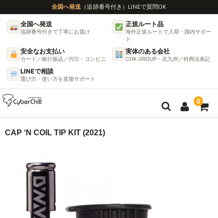
全国へ発送
（追跡番号付き）
LINEで質問OK
全国へ発送
正規ルート品
追跡番号付きで丁寧にお届け
海外正規ルートで入荷・国内サポー
ト
安全なお支払い
実体のある会社
カード／銀行振込／代引・コンビニ
CHK GROUP・北九州／特商法表記
LINEで相談
選び方・使い方を直接サポート
0
ガイド
CAP ‘N COIL TIP KIT (2021)
🌫 ヴェポライザー機種比較ガイド
DynaVap完全ガイド
グラインダー完全ガイド
挽き方で味が変わる理由