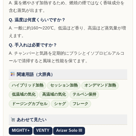
A. 葉を燃やさず加熱するため、燃焼の煙ではなく香味成分を
NOMAD
含む蒸気が出ます。
Mamay Custom
Q. 温度は何度くらいですか？
A. 一般に約160〜220℃。低温ほど香り、高温ほど蒸気量が増
MEXANIKA
えます。
Maklaud
Q. 手入れは必要ですか？
A. チャンバーと気路を定期的にブラシとイソプロピルアルコ
HMS
ールで清掃すると風味と性能を保てます。
ボウル(ハガル）
関連用語（大辞典）
シーシャフレーバー
ハイブリッド加熱
セッション加熱
オンデマンド加熱
ChillCloud(チルクラウド）
低温域の気化
高温域の気化
テルペン保持
ドージングカプセル
シャグ
フレーク
AL FAKHER(アルファーヘル）
あわせて見たい
オデュマン
MIGHTY+
VENTY
Arizer Solo III
Cobra Blanc