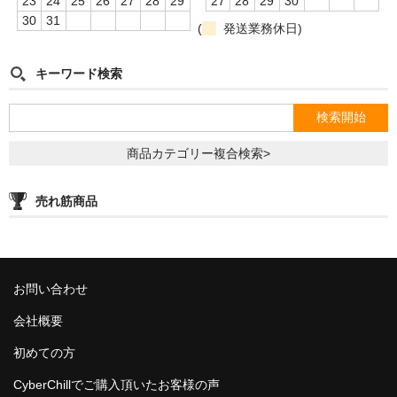
23
24
25
26
27
28
29
27
28
29
30
30
31
(
発送業務休日)
Simrell Collection
HIGHER LEVEL
キーワード検索
Futo
MMW
商品カテゴリー複合検索>
パーツ
売れ筋商品
シーシャ初心者向けメディア記事
ゆっくり解説
お問い合わせ
自宅シーシャ
会社概要
シーシャフレーバーレビュー
初めての方
シーシャ機材
CyberChillでご購入頂いたお客様の声