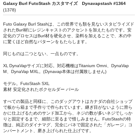
シーシャ
Galaxy Burl FutoStash カスタマイズ Dynavapstash #1364
(1378)
Hookahs
Futo Galaxy Burl Stashは、この世界でも類を見ないスタビライズド
CyberChill
されたBurl材にレジンキャストのアクセントを加えたものです。安
定化のプロセスはBurl材を硬化させ、染料を加えることで、木の中
НА ГРАНИ (NA GRANI)
に驚くほど自然なパターンをもたらします。
SHISHABUCKS
同じものは二つとない、一点ものです。
XL DynaVapサイズに対応。対応機種はTitanium Omni、DynaVap
dschinni
M、DynaVap MXL。(Dynavap本体は付属致しません)
Oduman
モデル。FutoStash SXL
素材 安定化されたボクセルダー バール
Kaloud
すべての製品と同様に、このダッグアウトはカナダの自社ショップ
Khalil Mamoon
で板から箱まで手作りで作られています。継ぎ目がないように滑ら
かに仕上げるためのサンド加工から、ネジの数が多いネジでしっか
VZ
りと固定するまで、細部に至るまで惜しみません。FutoStashの特
徴は、純正のダイナマグ、完全にバネで固定された「ガレージ」コ
RF
ンパートメント、磨き上げられた仕上げです。