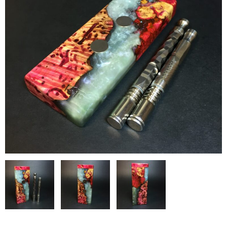
シーシャ炭の選び方
マウスピースの選び方
シーシャの始め方
BFG Dani（バッテリー不要ヴェポ）
BFGセット（一式）
BFGステム（本体のみ）
BFGパーツ
業務用補充オーダー
入荷予定 / 最新情報
予約