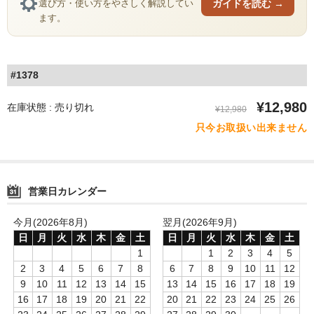
ガイドを読む →
選び方・使い方をやさしく解説してい
ZEUS
ます。
H R
storz-bickel
#1378
DOTMOD
¥12,980
在庫状態 : 売り切れ
¥12,980
只今お取扱い出来ません
Arizer
Tinymight
Dynavap
営業日カレンダー
Dynavap本体
今月(2026年8月)
翌月(2026年9月)
日
月
火
水
木
金
土
日
月
火
水
木
金
土
Dynavapパーツ
1
1
2
3
4
5
2
3
4
5
6
7
8
6
7
8
9
10
11
12
IH
9
10
11
12
13
14
15
13
14
15
16
17
18
19
16
17
18
19
20
21
22
20
21
22
23
24
25
26
グラインダー