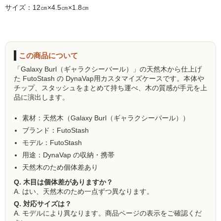
サイズ：12㎝×4.5㎝×1.8㎝
NOMAD
Mamay Custom
MEXANIKA
この商品について
「Galaxy Burl（ギャラクシーバール）」の天然木から仕上げ
Maklaud
た FutoStash の DynaVap用カスタマイズケースです。本体や
チップ、スタッシュをまとめて持ち運べ、木の質感が手元を上
HMS
品に演出します。
ボウル(ハガル）
素材：天然木（Galaxy Burl（ギャラクシーバール））
ブランド：FutoStash
シーシャフレーバー
モデル：FutoStash
ChillCloud(チルクラウド）
用途：DynaVap の収納・携帯
天然木のため個体差あり
AL FAKHER(アルファーヘル）
Q. 木目は個体差がありますか？
A. はい、天然木のため一点ずつ異なります。
オデュマン
Q. 対応サイズは？
A. モデルにより異なります。商品ページの表示をご確認くだ
Cobra Blanc