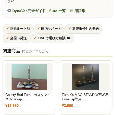
さい。
Social Smoke
DynaVap完全ガイド
Futo 一覧
用語集
Eternal Smoke
✔
正規ルート品
✔
国内サポート
✔
追跡番号付き発送
Starbuzz
✔
全国へ発送
✔
LINEで選び方相談OK
FML
関連商品
FUMARI
同じカテゴリから
Ugly
NirvanaSuperShisha
SEBERO
SPLIT
Galaxy Burl Futo カスタマイ
Futo X4 MAG STAND WENGE
ズDynavap…
Dynavap専用…
Azure
¥12,980
¥2,980