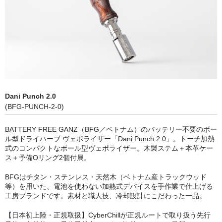
シーシャ炭の選び方
マウスピースの選び方
シーシャの始め方
BFG Dani（バッテリー不要ヴェポ）
Dani Punch 2.0
BFGセット（一式）
(BFG-PUNCH-2-0)
BFGステム（本体のみ）
BATTERY FREE GANZ（BFG／ベトナム）のバッテリー不要のボー
ル型ドライハーブ ヴェポライザー「Dani Punch 2.0」。トーチ加熱
BFGパーツ
式のコンパクトなボール型ヴェポライザー。木製ステム＋本革ケー
ス＋予備Oリング2個付属。
業務用補充オーダー
BFGはチタン・ステンレス・天然木（ベトナム産トラックウッド
入荷予定 / 最新情報
等）を用いた、電池を使わない加熱式デバイスを手作業で仕上げる
工房ブランドです。素材と職人技、冷却設計にこだわった一品。
予約
【日本初上陸・正規取扱】CyberChillが正規ルートで取り扱う先行