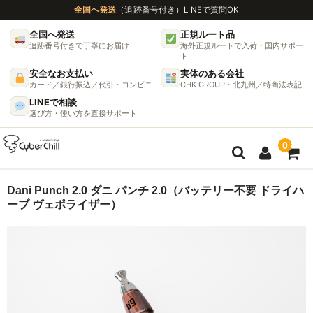
全国へ発送
（追跡番号付き）
LINEで質問OK
全国へ発送
正規ルート品
追跡番号付きで丁寧にお届け
海外正規ルートで入荷・国内サポー
ト
安全なお支払い
実体のある会社
カード／銀行振込／代引・コンビニ
CHK GROUP・北九州／特商法表記
LINEで相談
選び方・使い方を直接サポート
0
ガイド
Dani Punch 2.0 ダニ パンチ 2.0（バッテリー不要 ドライハ
ーブ ヴェポライザー）
🌫 ヴェポライザー機種比較ガイド
DynaVap完全ガイド
グラインダー完全ガイド
挽き方で味が変わる理由