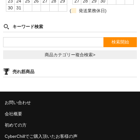
23
24
25
26
27
28
29
27
28
29
30
ZEUS
30
31
(
発送業務休日)
H R
キーワード検索
storz-bickel
DOTMOD
商品カテゴリー複合検索>
Arizer
Tinymight
売れ筋商品
Dynavap
Dynavap本体
お問い合わせ
Dynavapパーツ
会社概要
IH
初めての方
CyberChillでご購入頂いたお客様の声
グラインダー