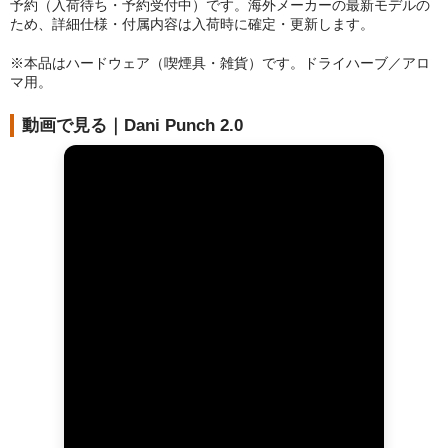
シーシャ
予約（入荷待ち・予約受付中）です。海外メーカーの最新モデルの
ため、詳細仕様・付属内容は入荷時に確定・更新します。
Hookahs
※本品はハードウェア（喫煙具・雑貨）です。ドライハーブ／アロ
マ用。
CyberChill
動画で見る｜Dani Punch 2.0
НА ГРАНИ (NA GRANI)
SHISHABUCKS
dschinni
Oduman
Kaloud
Khalil Mamoon
VZ
RF