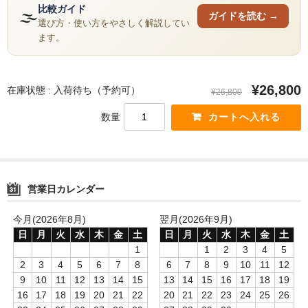
ZOMO
比較ガイド
🌫
ガイドを読む →
選び方・使い方をやさしく解説してい
Tangiers
ます。
マウスピース
¥26,800
トング
在庫状態 : 入荷待ち（予約可）
¥26,800
数量
ベース（花瓶）
シーシャ 炭
ホース
営業日カレンダー
LED
今月(2026年8月)
翌月(2026年9月)
ヴェポライザー
日
月
火
水
木
金
土
日
月
火
水
木
金
土
1
1
2
3
4
5
PAX
2
3
4
5
6
7
8
6
7
8
9
10
11
12
9
10
11
12
13
14
15
13
14
15
16
17
18
19
DAVINCI
16
17
18
19
20
21
22
20
21
22
23
24
25
26