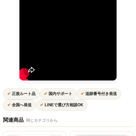
NOMAD
Mamay Custom
MEXANIKA
Maklaud
HMS
ボウル(ハガル）
シーシャフレーバー
✔
正規ルート品
✔
国内サポート
✔
追跡番号付き発送
ChillCloud(チルクラウド）
✔
全国へ発送
✔
LINEで選び方相談OK
AL FAKHER(アルファーヘル）
関連商品
オデュマン
同じカテゴリから
Cobra Blanc