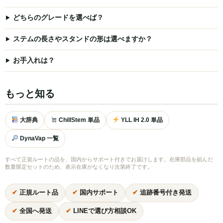
どちらのグレードを選べば？
ステムの長さやスタンドの形は選べますか？
お手入れは？
もっと知る
大辞典
ChillStem 単品
YLL IH 2.0 単品
DynaVap 一覧
すべて正規ルートの品を、国内からサポート付きでお届けします。在庫部品を組んだ
数量限定セットのため、表示在庫がなくなり次第終了です。
✔
正規ルート品
✔
国内サポート
✔
追跡番号付き発送
✔
全国へ発送
✔
LINEで選び方相談OK