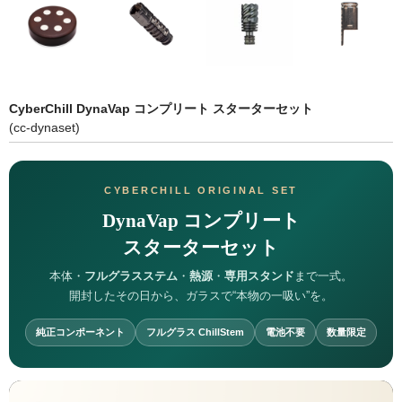
シーシャ
Hookahs
CyberChill
CyberChill DynaVap コンプリート スターターセット
НА ГРАНИ (NA GRANI)
(cc-dynaset)
SHISHABUCKS
dschinni
CYBERCHILL ORIGINAL SET
DynaVap コンプリート
Oduman
スターターセット
Kaloud
本体・
フルグラスステム
・
熱源
・
専用スタンド
まで一式。
開封したその日から、ガラスで“本物の一吸い”を。
Khalil Mamoon
純正コンポーネント
フルグラス ChillStem
電池不要
数量限定
VZ
RF