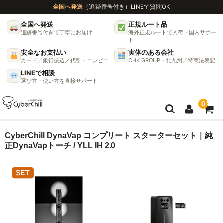
全国へ発送
（追跡番号付き）
LINEで質問OK
全国へ発送
正規ルート品
追跡番号付きで丁寧にお届け
海外正規ルートで入荷・国内サポー
ト
安全なお支払い
実体のある会社
カード／銀行振込／代引・コンビニ
CHK GROUP・北九州／特商法表記
LINEで相談
選び方・使い方を直接サポート
0
ガイド
CyberChill DynaVap コンプリート スターターセット｜純
正DynaVapトーチ / YLL IH 2.0
🌫 ヴェポライザー機種比較ガイド
DynaVap完全ガイド
グラインダー完全ガイド
挽き方で味が変わる理由