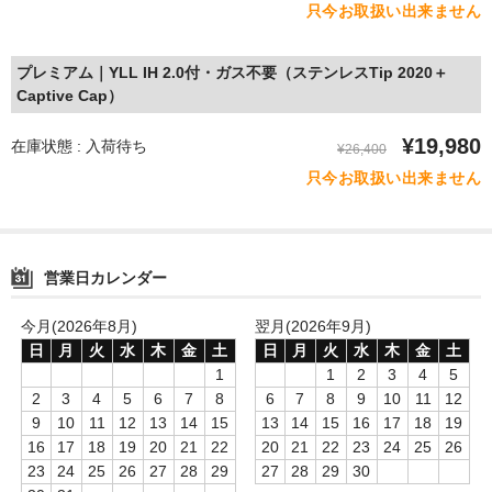
只今お取扱い出来ません
プレミアム｜YLL IH 2.0付・ガス不要（ステンレスTip 2020＋
Captive Cap）
¥19,980
在庫状態 : 入荷待ち
¥26,400
只今お取扱い出来ません
営業日カレンダー
今月(2026年8月)
翌月(2026年9月)
日
月
火
水
木
金
土
日
月
火
水
木
金
土
1
1
2
3
4
5
2
3
4
5
6
7
8
6
7
8
9
10
11
12
9
10
11
12
13
14
15
13
14
15
16
17
18
19
16
17
18
19
20
21
22
20
21
22
23
24
25
26
23
24
25
26
27
28
29
27
28
29
30