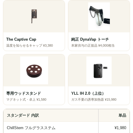
Simrell Collection
HIGHER LEVEL
Futo
The Captive Cap
純正 DynaVap トーチ
温度を知らせるキャップ ¥3,380
本家供与の正規品 ¥4,000相当
MMW
パーツ
シーシャ初心者向けメディア記事
ゆっくり解説
専用ウッドスタンド
YLL IH 2.0（上位）
自宅シーシャ
マグネット式・卓上 ¥1,580
ガス不要の誘導加熱器 ¥15,980
シーシャフレーバーレビュー
スタンダード 内訳
単品
シーシャ機材
ChillStem フルグラスステム
¥1,980