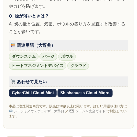
NOMAD
やカビを防げます。
Q. 煙が薄いときは？
Mamay Custom
A. 炭の量と位置、気密、ボウルの盛り方を見直すと改善する
MEXANIKA
ことが多いです。
Maklaud
関連用語（大辞典）
ダウンステム
パージ
ボウル
HMS
ヒートマネジメントデバイス
クラウド
ボウル(ハガル）
あわせて見たい
シーシャフレーバー
CyberChill Cloud Mini
Shishabucks Cloud Miqro
ChillCloud(チルクラウド）
本品は喫煙関連商品です。販売は20歳以上に限ります。詳しい用語や使い方は
AL FAKHER(アルファーヘル）
シーシャ／ヴェポライザー大辞典
／
🗺 シーシャ完全ガイド
で解説してい
ます。
オデュマン
Cobra Blanc