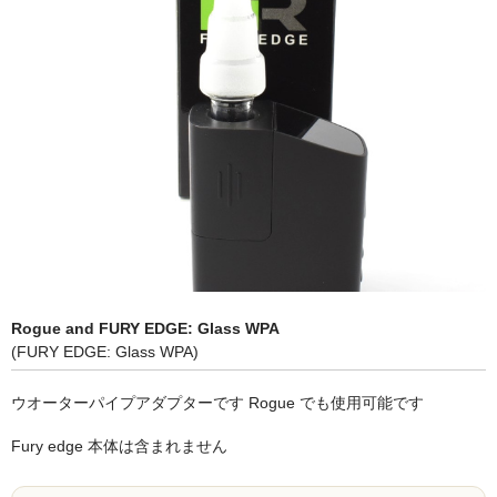
シーシャ炭の選び方
マウスピースの選び方
シーシャの始め方
BFG Dani（バッテリー不要ヴェポ）
BFGセット（一式）
BFGステム（本体のみ）
BFGパーツ
Rogue and FURY EDGE: Glass WPA
(FURY EDGE: Glass WPA)
業務用補充オーダー
ウオーターパイプアダプターです Rogue でも使用可能です
入荷予定 / 最新情報
Fury edge 本体は含まれません
予約