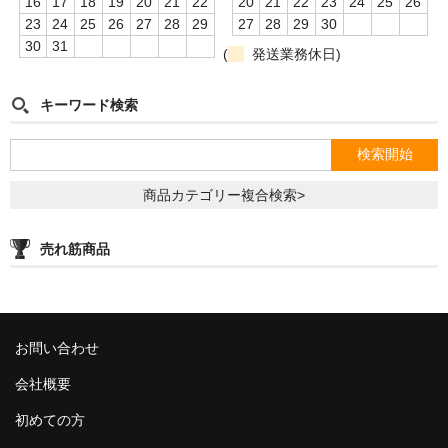
16
17
18
19
20
21
22
20
21
22
23
24
25
26
ZEUS
23
24
25
26
27
28
29
27
28
29
30
30
31
(
発送業務休日)
H R
storz-bickel
キーワード検索
DOTMOD
Arizer
商品カテゴリー複合検索>
Tinymight
売れ筋商品
Dynavap
Dynavap本体
お問い合わせ
Dynavapパーツ
会社概要
IH
初めての方
グラインダー