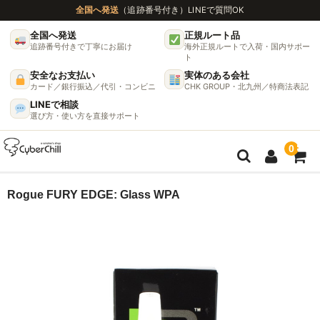
全国へ発送
（追跡番号付き）
LINEで質問OK
全国へ発送
正規ルート品
追跡番号付きで丁寧にお届け
海外正規ルートで入荷・国内サポー
ト
安全なお支払い
実体のある会社
カード／銀行振込／代引・コンビニ
CHK GROUP・北九州／特商法表記
LINEで相談
選び方・使い方を直接サポート
0
ガイド
Rogue FURY EDGE: Glass WPA
🌫 ヴェポライザー機種比較ガイド
DynaVap完全ガイド
グラインダー完全ガイド
挽き方で味が変わる理由