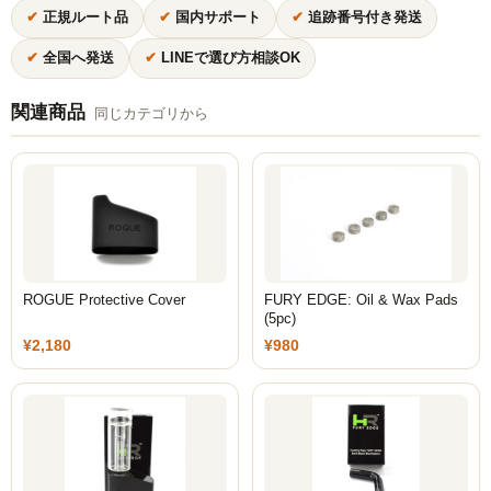
✔
正規ルート品
✔
国内サポート
✔
追跡番号付き発送
Social Smoke
✔
全国へ発送
✔
LINEで選び方相談OK
Eternal Smoke
関連商品
同じカテゴリから
Starbuzz
FML
FUMARI
Ugly
ROGUE Protective Cover
FURY EDGE: Oil & Wax Pads
NirvanaSuperShisha
(5pc)
¥2,180
¥980
SEBERO
SPLIT
Azure