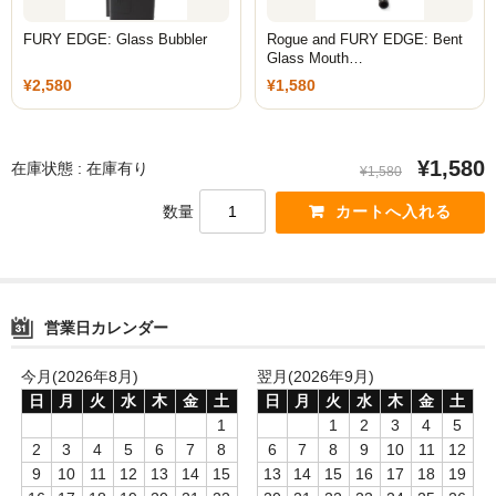
ZOMO
FURY EDGE: Glass Bubbler
Rogue and FURY EDGE: Bent
Tangiers
Glass Mouth…
¥2,580
¥1,580
マウスピース
トング
¥1,580
在庫状態 : 在庫有り
¥1,580
ベース（花瓶）
数量
シーシャ 炭
ホース
営業日カレンダー
LED
今月(2026年8月)
翌月(2026年9月)
ヴェポライザー
日
月
火
水
木
金
土
日
月
火
水
木
金
土
PAX
1
1
2
3
4
5
2
3
4
5
6
7
8
6
7
8
9
10
11
12
DAVINCI
9
10
11
12
13
14
15
13
14
15
16
17
18
19