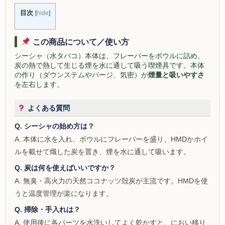
シーシャ
目次
[
hide
]
Hookahs
この商品について／使い方
CyberChill
シーシャ（水タバコ）本体は、フレーバーをボウルに詰め、
НА ГРАНИ (NA GRANI)
炭の熱で熱して生じる煙を水に通して吸う喫煙具です。本体
の作り（ダウンステムやパージ、気密）が
煙量と吸いやすさ
を左右します。
SHISHABUCKS
dschinni
よくある質問
Q. シーシャの始め方は？
Oduman
A. 本体に水を入れ、ボウルにフレーバーを盛り、HMDかホイ
Kaloud
ルを載せて熾した炭を置き、煙を水に通して吸います。
Q. 炭は何を使えばいいですか？
Khalil Mamoon
A. 無臭・高火力の天然ココナッツ殻炭が主流です。HMDを使
VZ
うと温度管理が楽になります。
Q. 掃除・手入れは？
RF
A. 使用後に各パーツを水洗いしてよく乾かすと、におい移り