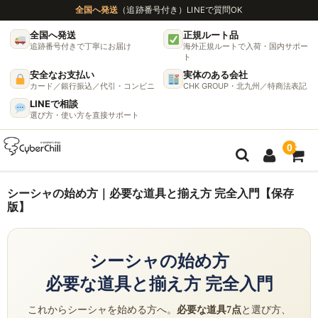
全国へ発送
（追跡番号付き）
LINEで質問OK
全国へ発送
正規ルート品
追跡番号付きで丁寧にお届け
海外正規ルートで入荷・国内サポー
ト
安全なお支払い
実体のある会社
カード／銀行振込／代引・コンビニ
CHK GROUP・北九州／特商法表記
LINEで相談
選び方・使い方を直接サポート
0
ガイド
シーシャの始め方｜必要な道具と揃え方 完全入門【保存
版】
🌫 ヴェポライザー機種比較ガイド
DynaVap完全ガイド
シーシャの始め方
必要な道具と揃え方 完全入門
グラインダー完全ガイド
これからシーシャを始める方へ。
必要な道具7点
と選び方、
挽き方で味が変わる理由