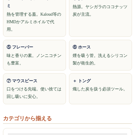
ミ
熱源。ヤシガラのココナッツ
Social Smoke
熱を管理する蓋。Kaloud等の
炭が主流。
HMDかアルミホイルで代
Eternal Smoke
用。
Starbuzz
⑤ フレーバー
⑥ ホース
FML
味と香りの素。ノンニコチン
煙を吸う管。洗えるシリコン
FUMARI
も豊富。
製が衛生的。
Ugly
⑦ マウスピース
＋ トング
NirvanaSuperShisha
口をつける先端。使い捨ては
熾した炭を扱う必須ツール。
回し吸いに安心。
SEBERO
SPLIT
カテゴリから揃える
Azure