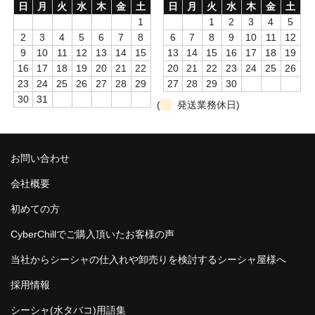
日
月
火
水
木
金
土
日
月
火
水
木
金
土
1
1
2
3
4
5
2
3
4
5
6
7
8
6
7
8
9
10
11
12
9
10
11
12
13
14
15
13
14
15
16
17
18
19
16
17
18
19
20
21
22
20
21
22
23
24
25
26
23
24
25
26
27
28
29
27
28
29
30
30
31
(
発送業務休日)
お問い合わせ
会社概要
初めての方
CyberChillでご購入頂いたお客様の声
当社からシーシャの仕入れや卸売りを検討するシーシャ屋様へ
採用情報
シーシャ(水タバコ)用語集