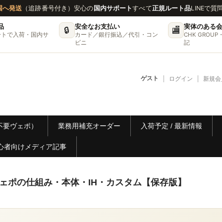
国へ発送
（追跡番号付き）
安心の
国内サポート
すべて
正規ルート品
LINEで質
品
安全なお支払い
実体のある
🔒
🏬
ートで入荷・国内サ
カード／銀行振込／代引・コン
CHK GRO
ビニ
記
ゲスト
ログイン
新規会
リー不要ヴェポ）
業務用補充オーダー
入荷予定 / 最新情報
心者向けメディア記事
要ヴェポの仕組み・本体・IH・カスタム【保存版】