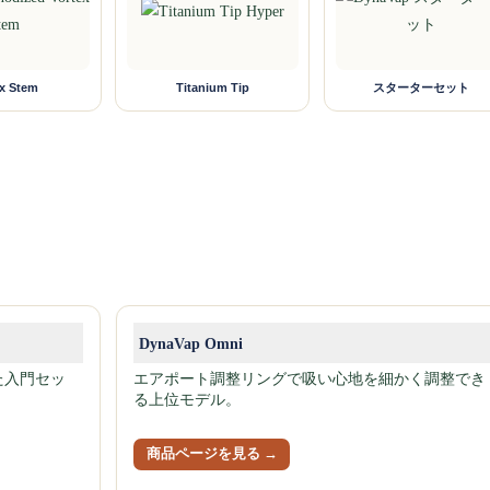
ex Stem
Titanium Tip
スターターセット
DynaVap Omni
た入門セッ
エアポート調整リングで吸い心地を細かく調整でき
る上位モデル。
商品ページを見る →