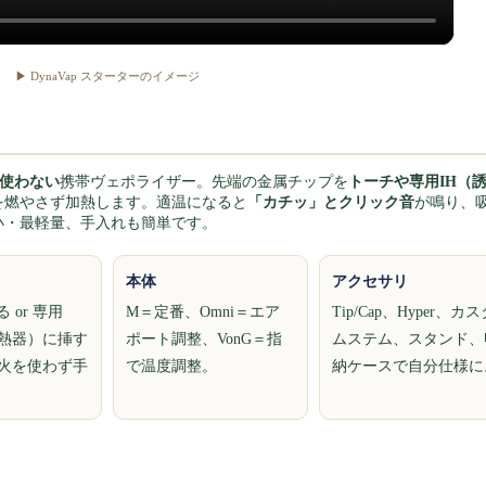
▶ DynaVap スターターのイメージ
使わない
携帯ヴェポライザー。先端の金属チップを
トーチや専用IH（
を燃やさず加熱します。適温になると
「カチッ」とクリック音
が鳴り、
小・最軽量、手入れも簡単です。
本体
アクセサリ
 or 専用
M＝定番、Omni＝エア
Tip/Cap、Hyper、カ
加熱器）に挿す
ポート調整、VonG＝指
ムステム、スタンド、
は火を使わず手
で温度調整。
納ケースで自分仕様に