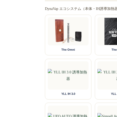
DynaVap エコシステム（本体・IH誘
The Omni
The
YLL IH 3.0
YLL 