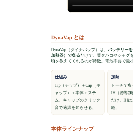
DynaVap とは
DynaVap（ダイナバップ）は、
バッテリーを
加熱器）で炙る
だけで、葉タバコやシャグ
頃を教えてくれるのが特徴。電池不要で最
仕組み
加熱
Tip（チップ）＋Cap（キ
トーチで炙る
ャップ）＋本体＋ステ
IH（誘導
ム。キャップのクリック
だけ。IH
音で適温を知らせる。
軽。
本体ラインナップ