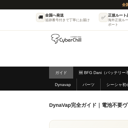
全
全国へ発送
正規ルート
🚚
✅
追跡番号付きで丁寧にお届け
海外正規ル
ポート
ガイド
🆕 BFG Dani（バッテ
Dynavap
パーツ
シーシャ初
DynaVap完全ガイド｜電池不